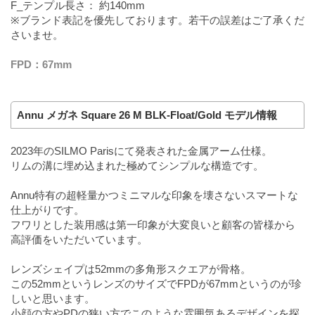
F_テンプル長さ： 約140mm
※ブランド表記を優先しております。若干の誤差はご了承くだ
さいませ。
FPD：67mm
Annu メガネ Square 26 M BLK-Float/Gold モデル情報
2023年のSILMO Parisにて発表された金属アーム仕様。
リムの溝に埋め込まれた極めてシンプルな構造です。
Annu特有の超軽量かつミニマルな印象を壊さないスマートな
仕上がりです。
フワリとした装用感は第一印象が大変良いと顧客の皆様から
高評価をいただいています。
レンズシェイプは52mmの多角形スクエアが骨格。
この52mmというレンズのサイズでFPDが67mmというのが珍
しいと思います。
小顔の方やPDの狭い方でこのような雰囲気あるデザインを探