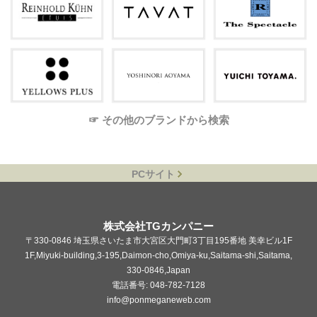
☞ その他のブランドから検索
PCサイト
株式会社TGカンパニー
〒330-0846 埼玉県さいたま市大宮区大門町3丁目195番地 美幸ビル1F
1F,Miyuki-building,3-195,Daimon-cho,Omiya-ku,Saitama-shi,Saitama,
330-0846,Japan
電話番号: 048-782-7128
info@ponmeganeweb.com