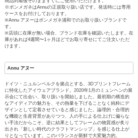
商品到着後そのまますぐにご使用いただけます。
※ポンメガネはAnnuの正規取り扱い店です。発送時には専用
ケースをお付けしております。
※Annu アヌーはポンメガネ浦和でのお取り扱いブランドで
す。
※店頭に在庫が無い場合、ブランド在庫を確認いたします。在
庫があれば4週間〜1ヶ月ほどでお取り寄せにてご注文いただ
けます。
Annu アヌー
ドイツ・ニュルンベルクを拠点とする、3Dプリントフレーム
に特化したアイウェアブランド。2020年1月のミュンヘンの展
示会にて出会い、取り扱いを開始しました。最初期の構造的
なアイディアの魅力を、その熱量を下げることなく純粋にデ
ザインとして定着させていると感じました。論理的・合理的
な機能と生産背景がありつつ、人の手による仕上げに偏らな
い手法だからこそ、逆に結果としてフレームの物質感が炙り
出され「新しい時代のクラフトマンシップ」を感じる仕上が
りとなっています。このバランスが新鮮で大変魅力的。