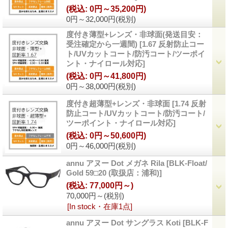
(税込
:
0円～35,200円)
0円～32,000円
(税別)
度付き薄型+レンズ・非球面(発送目安：
受注確定から一週間)
[
1.67 反射防止コー
ト/UVカットコート/防汚コート/ツーポイ
ント・ナイロール対応
]
(税込
:
0円～41,800円)
0円～38,000円
(税別)
度付き超薄型+レンズ・非球面
[
1.74 反射
防止コート/UVカットコート/防汚コート/
ツーポイント・ナイロール対応
]
(税込
:
0円～50,600円)
0円～46,000円
(税別)
annu アヌー Dot メガネ Rila
[
BLK-Float/
Gold 59□20 (取扱店：浦和)
]
(税込
:
77,000円～)
70,000円～
(税別)
[In stock・在庫1点]
annu アヌー Dot サングラス Koti
[
BLK-F