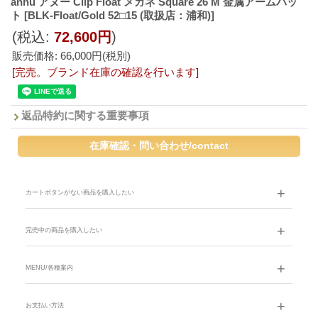
annu アヌー Clip Float メガネ Square 26 M 金属アームパッ
ト
[BLK-Float/Gold 52□15 (取扱店：浦和)]
(税込
:
72,600円
)
販売価格
:
66,000円
(税別)
[完売。ブランド在庫の確認を行います]
返品特約に関する重要事項
カートボタンがない商品を購入したい
完売中の商品を購入したい
MENU/各種案内
お支払い方法