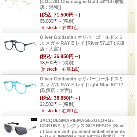
[COL.291 Champagne Gold 53□18 (取扱
店：浦和)]
(税込
:
71,500円～)
65,000円～
(税別)
[In stock・在庫1点]
Oliver Goldsmith オリバーゴールドスミ
ス メガネ RAY E レイ
[River 57□17 (取扱
店：大宮)]
(税込
:
36,850円～)
33,500円～
(税別)
[In stock・在庫1点]
Oliver Goldsmith オリバーゴールドスミ
ス メガネ RAY E レイ
[Light Blue 57□17
(取扱店：大宮)]
(税込
:
36,850円～)
33,500円～
(税別)
[In stock・在庫1点]
JACQUESMARIEMAGE×GEORGE
CORTINA サングラス SCARFACE
[Silve
r titanium with polished embellishments
in Gold JMMSRF-16K 59□19 (取扱店：大