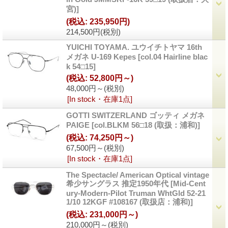
宮)]
(税込
:
235,950円)
214,500円
(税別)
YUICHI TOYAMA. ユウイチトヤマ 16th
メガネ U-169 Kepes
[col.04 Hairline blac
k 54□15]
(税込
:
52,800円～)
48,000円～
(税別)
[In stock・在庫1点]
GOTTI SWITZERLAND ゴッティ メガネ
PAIGE
[col.BLKM 56□18 (取扱：浦和)]
(税込
:
74,250円～)
67,500円～
(税別)
[In stock・在庫1点]
The Spectacle/ American Optical vintage
希少サングラス 推定1950年代
[Mid-Cent
ury-Modern-Pilot Truman WhtGld 52-21
1/10 12KGF #108167 (取扱店：浦和)]
(税込
:
231,000円～)
210,000円～
(税別)