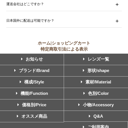
運送会社はどこですか？
日本国外に配送は可能ですか？
ホーム
|
ショッピングカート
特定商取引法による表示
お知らせ
レンズ一覧
ブランド/Brand
形状/shape
構成/Style
素材/Material
機能/Function
色別/Color
価格別/Price
小物/Accessory
オススメ商品
Q&A
ご利用案内