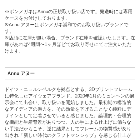
※ポンメガネはAnnuの正規取り扱い店です。発送時には専用
ケースをお付けしております。
※Annu アヌーはポンメガネ浦和でのお取り扱いブランドで
す。
※店頭に在庫が無い場合、ブランド在庫を確認いたします。在
庫があれば4週間〜1ヶ月ほどでお取り寄せにてご注文いただ
けます。
Annu アヌー
ドイツ・ニュルンベルクを拠点とする、3Dプリントフレーム
に特化したアイウェアブランド。2020年1月のミュンヘンの展
示会にて出会い、取り扱いを開始しました。最初期の構造的
なアイディアの魅力を、その熱量を下げることなく純粋にデ
ザインとして定着させていると感じました。論理的・合理的
な機能と生産背景がありつつ、人の手による仕上げに偏らな
い手法だからこそ、逆に結果としてフレームの物質感が炙り
出され「新しい時代のクラフトマンシップ」を感じる仕上が