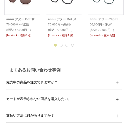
annu アヌー Dot サングラス Fari
annu アヌー Dot メガネ Rila
annu アヌー Clip Float メガネ Panto 11 M 金属アームパット
70,000円～
(税別)
70,000円～
(税別)
66,000円～
(税別)
(税込
:
77,000円～)
(税込
:
77,000円～)
(税込
:
72,600円～)
[In stock・在庫1点]
[In stock・在庫1点]
[In stock・在庫1点]
よくあるお問い合わせ事例
完売中の商品を注文できますか？
カートが表示されない商品を購入したい。
支払い方法は何がありますか？