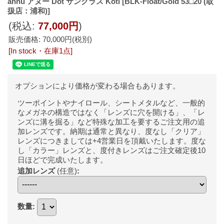
annu アヌー Dot サングラス Koti
[BLK-Float/Gold 53□20 (取
扱店：浦和)]
(税込
:
77,000円
)
販売価格
:
70,000円
(税別)
[In stock・在庫1点]
オプションにより価格が変わる場合もあります。
ツーポイントやナイロール、シートメタルなど、一般的
なメガネの構造ではなく「レンズに穴を開ける」、「レ
ンズに溝を掘る」など特殊な加工を要するご注文用の追
加レンズです。納期は通常と異なり、度なし「クリア」
レンズにつきましては+4営業日を頂戴いたします。度な
し「カラー」レンズと、度付きレンズはご注文確定後10
日ほどで完成いたします。
追加レンズ
(任意)
:
数量
: