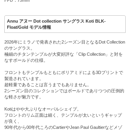
FPD：73mm
Annu アヌー Dot collection サングラス Koti BLK-
Float/Gold モデル情報
2026年にミラノで発表された2シーズン目となるDot Collection
のサングラス。
極細のチタンテンプルが大変好評な「Clip Collection」と対を
なすボールドの仕様。
フロントもテンプルもともにポリアミドによる3Dプリントで
製造されています。
超軽量であることは言うまでもありません。
2シーズン目のコレクションではボールドでありつつの圧倒的
な軽さが魅力です。
Kotiはやや大ぶりなオーバルシェイプ。
フロントのリム正面は細く、テンプルが太いというギャップ
が良く、
90年代から00年代ころのCartierやJean Paul Gaultierなどメゾ