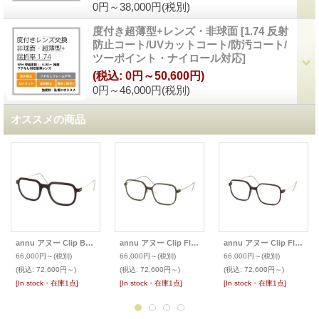
0円～38,000円
(税別)
度付き超薄型+レンズ・非球面
[
1.74 反射
防止コート/UVカットコート/防汚コート/
ツーポイント・ナイロール対応
]
(税込
:
0円～50,600円)
0円～46,000円
(税別)
オススメの商品
annu アヌー Clip Bold/Float メガネ Square 15 L 金属アームパット
annu アヌー Clip Float メガネ Square 17 M 金属アームパット
annu アヌー Clip Float メガネ Square 17 M 金属アームパット
66,000円～
(税別)
66,000円～
(税別)
66,000円～
(税別)
(税込
:
72,600円～)
(税込
:
72,600円～)
(税込
:
72,600円～)
[In stock・在庫1点]
[In stock・在庫1点]
[In stock・在庫1点]