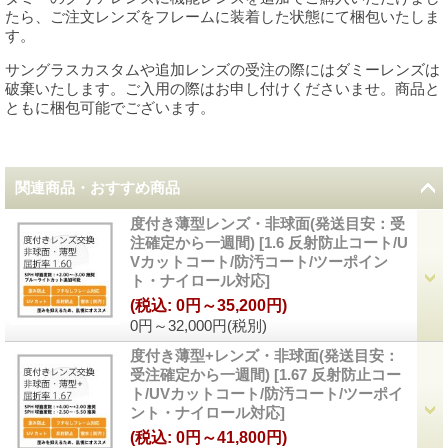
たら、ご注文レンズをフレームに装着した状態にて梱包いたしま
す。
サングラスカスタムや追加レンズの受注の際にはダミーレンズは
破棄いたします。ご入用の際はお申し付けくださいませ。商品と
ともに梱包可能でございます。
関連商品・おすすめ商品
度付き薄型レンズ・非球面(発送目安：受
注確定から一週間)
[
1.6 反射防止コート/U
Vカットコート/防汚コート/ツーポイン
ト・ナイロール対応
]
(税込
:
0円～35,200円)
0円～32,000円
(税別)
度付き薄型+レンズ・非球面(発送目安：
受注確定から一週間)
[
1.67 反射防止コー
ト/UVカットコート/防汚コート/ツーポイ
ント・ナイロール対応
]
(税込
:
0円～41,800円)