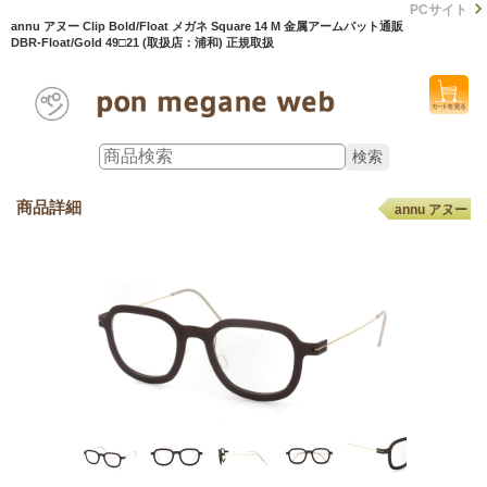
PCサイト
annu アヌー Clip Bold/Float メガネ Square 14 M 金属アームパット通販
DBR-Float/Gold 49□21 (取扱店：浦和) 正規取扱
商品詳細
annu アヌー