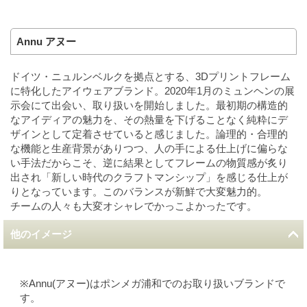
Annu アヌー
ドイツ・ニュルンベルクを拠点とする、3Dプリントフレーム
に特化したアイウェアブランド。2020年1月のミュンヘンの展
示会にて出会い、取り扱いを開始しました。最初期の構造的
なアイディアの魅力を、その熱量を下げることなく純粋にデ
ザインとして定着させていると感じました。論理的・合理的
な機能と生産背景がありつつ、人の手による仕上げに偏らな
い手法だからこそ、逆に結果としてフレームの物質感が炙り
出され「新しい時代のクラフトマンシップ」を感じる仕上が
りとなっています。このバランスが新鮮で大変魅力的。
チームの人々も大変オシャレでかっこよかったです。
他のイメージ
※Annu(アヌー)はポンメガ浦和でのお取り扱いブランドで
す。