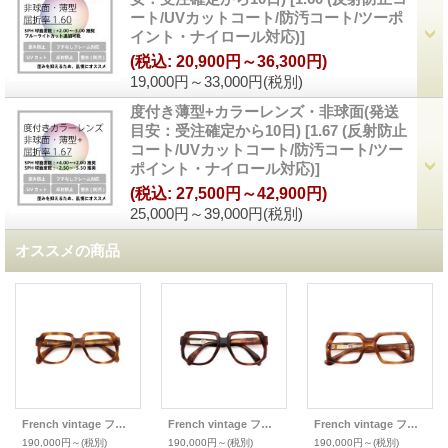
ート/UVカットコート/防汚コート/ツーポ
イント・ナイロール対応)
]
(税込
:
20,900円～36,300円)
19,000円～33,000円
(税別)
度付き薄型+カラーレンズ・非球面(発送
目安：受注確定から10日)
[
1.67 (反射防止
コート/UVカットコート/防汚コート/ツー
ポイント・ナイロール対応)
]
(税込
:
27,500円～42,900円)
25,000円～39,000円
(税別)
オススメの商品
French vintage フレンチヴィンテージ VITO PARIS collection speciale メガネ GOAL
French vintage フレンチヴィンテージ VITO PARIS collection speciale メガネ GOAL
French vintage フレンチヴィンテージ VITO PARIS collection speciale メガネ TOLTEC
190,000円～
(税別)
190,000円～
(税別)
190,000円～
(税別)