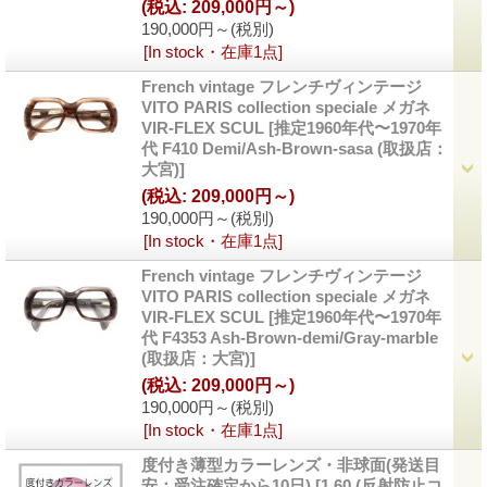
(税込
:
209,000円～)
190,000円～
(税別)
[In stock・在庫1点]
French vintage フレンチヴィンテージ
VITO PARIS collection speciale メガネ
VIR-FLEX SCUL
[
推定1960年代〜1970年
代 F410 Demi/Ash-Brown-sasa (取扱店：
大宮)
]
(税込
:
209,000円～)
190,000円～
(税別)
[In stock・在庫1点]
French vintage フレンチヴィンテージ
VITO PARIS collection speciale メガネ
VIR-FLEX SCUL
[
推定1960年代〜1970年
代 F4353 Ash-Brown-demi/Gray-marble
(取扱店：大宮)
]
(税込
:
209,000円～)
190,000円～
(税別)
[In stock・在庫1点]
度付き薄型カラーレンズ・非球面(発送目
安：受注確定から10日)
[
1.60 (反射防止コ