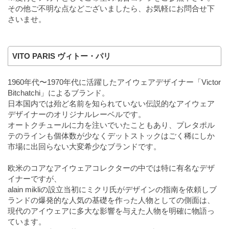
その他ご不明な点などございましたら、お気軽にお問合せ下
さいませ。
VITO PARIS ヴィトー・パリ
1960年代〜1970年代に活躍したアイウェアデザイナー「Victor
Bitchatchi」によるブランド。
日本国内では殆ど名前を知られていない伝説的なアイウェア
デザイナーのオリジナルレーベルです。
オートクチュールに力を注いでいたこともあり、プレタポル
テのラインも個体数が少なくデットストックはごく稀にしか
市場に出回らない大変希少なブランドです。
欧米のコアなアイウェアコレクターの中では特に有名なデザ
イナーですが、
alain mikliの設立当初にミクリ氏がデザインの指南を依頼しブ
ランドの爆発的な人気の基礎を作った人物としての側面は、
現代のアイウェアに多大な影響を与えた人物を明確に物語っ
ています。