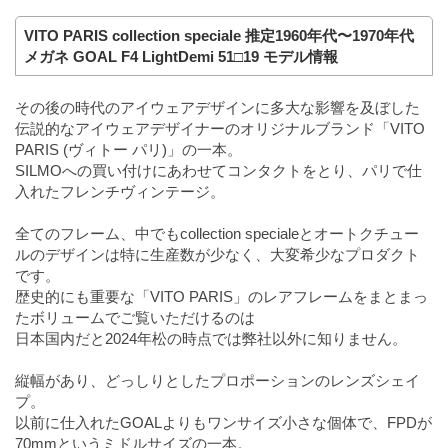
VITO PARIS collection speciale 推定1960年代〜1970年代
メガネ GOAL F4 LightDemi 51□19 モデル情報
その後の時代のアイウェアデザインに多大な影響を及ぼした
伝説的なアイウェアデザイナーのオリジナルブランド「VITO
PARIS (ヴィトー パリ)」の一本。
SILMOへの買い付けにあわせてコンタクトをとり、パリで仕
入れたフレンチヴィンテージ。
全てのフレーム、中でもcollection specialeとオートクチュー
ルのデザインは特に生産数が少なく、大変希少なプロダクト
です。
歴史的にも重要な「VITO PARIS」のレアフレームをまとまっ
たボリュームでご覧いただけるのは
日本国内だと2024年松の時点では弊社以外に知りません。
縦幅があり、どっしりとしたプロポーションのレンズシェイ
プ。
以前に仕入れたGOALよりもワンサイズ小さな個体で、FPDが
70mmというミドルサイズの一本。