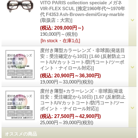
VITO PARIS collection speciale メガネ
VIR-FLEX SCUL
[
推定1960年代〜1970年
代 F4353 Ash-Brown-demi/Gray-marble
(取扱店：大宮)
]
(税込
:
209,000円～)
190,000円～
(税別)
[In stock・在庫1点]
度付き薄型カラーレンズ・非球面(発送目
安：受注確定から10日)
[
1.60 (反射防止コ
ート/UVカットコート/防汚コート/ツーポ
イント・ナイロール対応)
]
(税込
:
20,900円～36,300円)
19,000円～33,000円
(税別)
度付き薄型+カラーレンズ・非球面(発送
目安：受注確定から10日)
[
1.67 (反射防止
コート/UVカットコート/防汚コート/ツー
ポイント・ナイロール対応)
]
(税込
:
27,500円～42,900円)
25,000円～39,000円
(税別)
オススメの商品