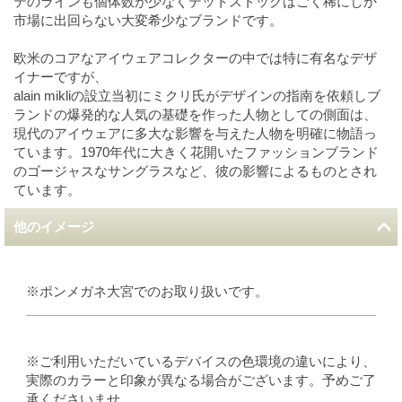
テのラインも個体数が少なくデットストックはごく稀にしか
市場に出回らない大変希少なブランドです。
欧米のコアなアイウェアコレクターの中では特に有名なデザ
イナーですが、
alain mikliの設立当初にミクリ氏がデザインの指南を依頼しブ
ランドの爆発的な人気の基礎を作った人物としての側面は、
現代のアイウェアに多大な影響を与えた人物を明確に物語っ
ています。1970年代に大きく花開いたファッションブランド
のゴージャスなサングラスなど、彼の影響によるものとされ
ています。
他のイメージ
※ポンメガネ大宮でのお取り扱いです。
※ご利用いただいているデバイスの色環境の違いにより、
実際のカラーと印象が異なる場合がございます。予めご了
承くださいませ。