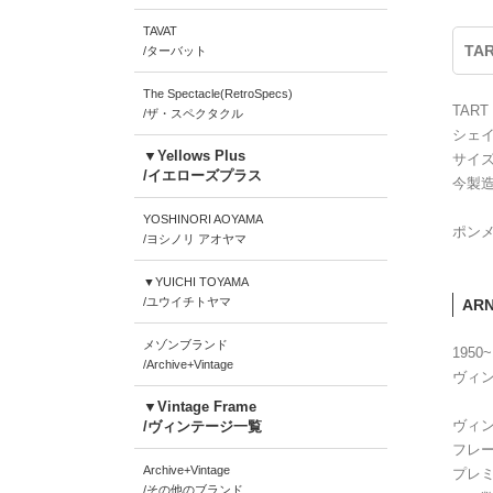
TAVAT
TA
/ターバット
The Spectacle(RetroSpecs)
TAR
/ザ・スペクタクル
シェ
▼Yellows Plus
サイ
/イエローズプラス
今製造
YOSHINORI AOYAMA
ポンメ
/ヨシノリ アオヤマ
▼YUICHI TOYAMA
/ユウイチトヤマ
AR
メゾンブランド
195
/Archive+Vintage
ヴィン
▼Vintage Frame
ヴィン
/ヴィンテージ一覧
フレ
Archive+Vintage
プレ
/その他のブランド