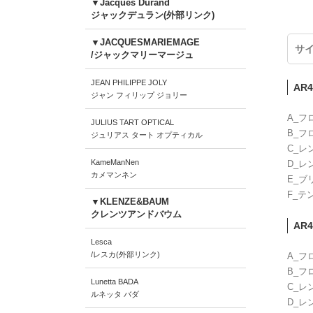
▼Jacques Durand
ジャックデュラン(外部リンク)
▼JACQUESMARIEMAGE
サ
/ジャックマリーマージュ
JEAN PHILIPPE JOLY
AR4
ジャン フィリップ ジョリー
A_フ
JULIUS TART OPTICAL
B_フ
ジュリアス タート オプティカル
C_レ
KameManNen
D_レ
カメマンネン
E_ブ
F_テ
▼KLENZE&BAUM
クレンツアンドバウム
AR4
Lesca
/レスカ(外部リンク)
A_フ
B_フ
Lunetta BADA
C_レ
ルネッタ バダ
D_レ