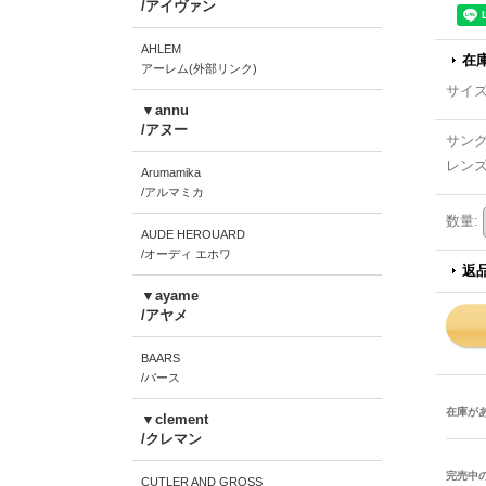
/アイヴァン
AHLEM
在
アーレム(外部リンク)
サイ
▼annu
/アヌー
サン
レン
Arumamika
/アルマミカ
数量
:
AUDE HEROUARD
/オーディ エホワ
返
▼ayame
/アヤメ
BAARS
/バース
在庫が
▼clement
/クレマン
完売中
CUTLER AND GROSS