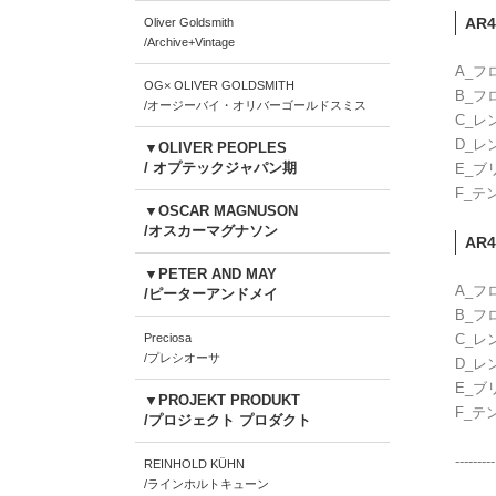
AR4
Oliver Goldsmith
/Archive+Vintage
A_フ
OG× OLIVER GOLDSMITH
B_フ
/オージーバイ・オリバーゴールドスミス
C_レ
D_レ
▼OLIVER PEOPLES
/ オプテックジャパン期
E_ブ
F_テ
▼OSCAR MAGNUSON
/オスカーマグナソン
AR4
▼PETER AND MAY
A_フ
/ピーターアンドメイ
B_フ
Preciosa
C_レ
/プレシオーサ
D_レ
E_ブ
▼PROJEKT PRODUKT
F_テ
/プロジェクト プロダクト
---------
REINHOLD KÜHN
/ラインホルトキューン