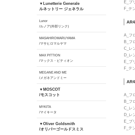
E_ブ
▼Lunetterie Generale
F_テ
ルネットリー ジェネラル
Lunor
AR4
/ルノア(外部リンク)
A_フ
MASAHIROMARUYAMA
B_フ
/マサヒロマルヤマ
C_レ
D_レ
MAX PITTION
/マックス・ピティオン
E_ブ
F_テ
MEGANE AND ME
/メガネアンドミー
AR4
▼MOSCOT
/モスコット
A_フ
B_フ
MYKITA
C_レ
/マイキータ
D_レ
E_ブ
▼Oliver Goldsmith
F_テ
/オリバーゴールドスミス