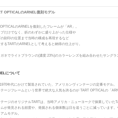
RT OPTICALのARNEL復刻モデル
T OPTICALのARNELを復刻したフレームが「AR」。
イプだけでなく、鋲のわずかに盛り上がった仕様や
ズの刻印の位置まで当時の構成を再現するなど
するTARTのARNELとして考えると納得の仕上がり。
ガネでライトブラウンの(濃度:23%)のカラーレンズを組み合わせたサングラ
NELについて
0~1970年代にかけて製造されていた、アメリカンヴィンテージの定番モデル。
テージフレームという世界で絶大な人気を誇るのが TART OPTICALの「AR
テージのオリジナルTARTは、当時アメリカ・ニューヨークで操業していたTAR
ームが発見される頻度や、発掘される個体数は日を追うごとに減っています。
ミアムモデル。