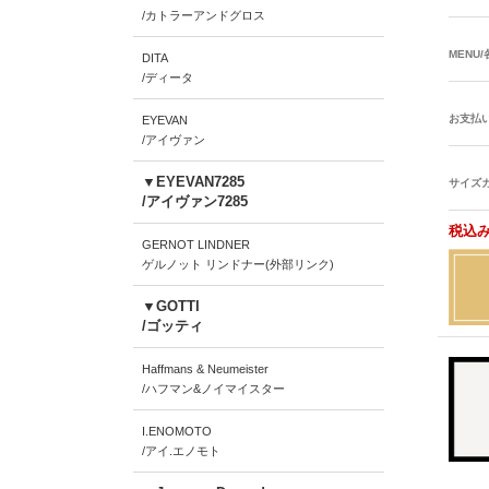
/カトラーアンドグロス
MENU
DITA
/ディータ
お支払
EYEVAN
/アイヴァン
▼EYEVAN7285
サイズ
/アイヴァン7285
税込み
GERNOT LINDNER
ゲルノット リンドナー(外部リンク)
▼GOTTI
/ゴッティ
Haffmans & Neumeister
/ハフマン&ノイマイスター
I.ENOMOTO
/アイ.エノモト