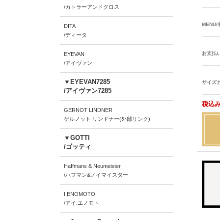
/カトラーアンドグロス
MENU
DITA
/ディータ
お支払
EYEVAN
/アイヴァン
▼EYEVAN7285
サイズ
/アイヴァン7285
税込み
GERNOT LINDNER
ゲルノット リンドナー(外部リンク)
▼GOTTI
/ゴッティ
Haffmans & Neumeister
/ハフマン&ノイマイスター
I.ENOMOTO
/アイ.エノモト