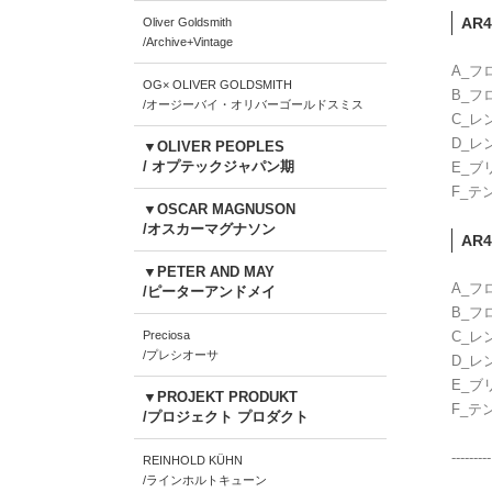
AR4
Oliver Goldsmith
/Archive+Vintage
A_フ
OG× OLIVER GOLDSMITH
B_フ
/オージーバイ・オリバーゴールドスミス
C_レ
D_レ
▼OLIVER PEOPLES
/ オプテックジャパン期
E_ブ
F_テ
▼OSCAR MAGNUSON
/オスカーマグナソン
AR4
▼PETER AND MAY
A_フ
/ピーターアンドメイ
B_フ
Preciosa
C_レ
/プレシオーサ
D_レ
E_ブ
▼PROJEKT PRODUKT
F_テ
/プロジェクト プロダクト
---------
REINHOLD KÜHN
/ラインホルトキューン