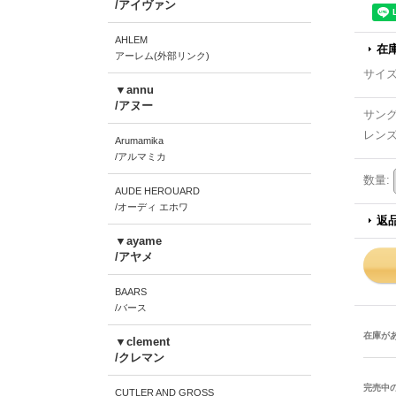
/アイヴァン
AHLEM
在
アーレム(外部リンク)
サイ
▼annu
/アヌー
サン
レン
Arumamika
/アルマミカ
数量
:
AUDE HEROUARD
/オーディ エホワ
返
▼ayame
/アヤメ
BAARS
/バース
在庫が
▼clement
/クレマン
完売中
CUTLER AND GROSS