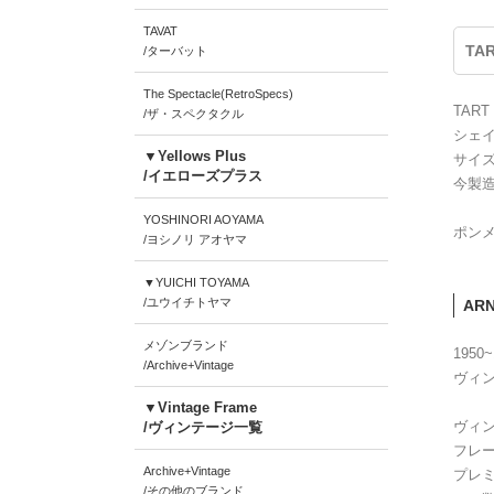
TAVAT
TA
/ターバット
The Spectacle(RetroSpecs)
TAR
/ザ・スペクタクル
シェ
▼Yellows Plus
サイ
/イエローズプラス
今製造
YOSHINORI AOYAMA
ポンメ
/ヨシノリ アオヤマ
▼YUICHI TOYAMA
/ユウイチトヤマ
AR
メゾンブランド
195
/Archive+Vintage
ヴィン
▼Vintage Frame
ヴィン
/ヴィンテージ一覧
フレ
Archive+Vintage
プレ
/その他のブランド