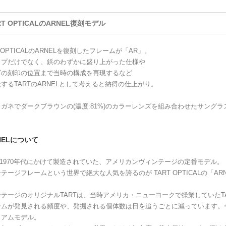
RT OPTICALのARNEL復刻モデル
T OPTICALのARNELを復刻したフレームが「AR」。
イプだけでなく、鋲のわずかに盛り上がった仕様や
ズの刻印の位置まで当時の構成を再現するなど
するTARTのARNELとして考えると納得の仕上がり。
ガネでダークブラウンの(濃度:81%)のカラーレンズを組み合わせたサングラ
NELについて
0~1970年代にかけて製造されていた、アメリカンヴィンテージの定番モデル。
テージフレームという世界で絶大な人気を誇るのが TART OPTICALの「AR
テージのオリジナルTARTは、当時アメリカ・ニューヨークで操業していたTAR
ームが発見される頻度や、発掘される個体数は日を追うごとに減っています。
ミアムモデル。