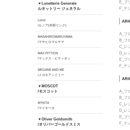
E_ブ
▼Lunetterie Generale
F_テ
ルネットリー ジェネラル
Lunor
AR4
/ルノア(外部リンク)
A_フ
MASAHIROMARUYAMA
B_フ
/マサヒロマルヤマ
C_レ
D_レ
MAX PITTION
/マックス・ピティオン
E_ブ
F_テ
MEGANE AND ME
/メガネアンドミー
AR4
▼MOSCOT
/モスコット
A_フ
B_フ
MYKITA
C_レ
/マイキータ
D_レ
E_ブ
▼Oliver Goldsmith
F_テ
/オリバーゴールドスミス