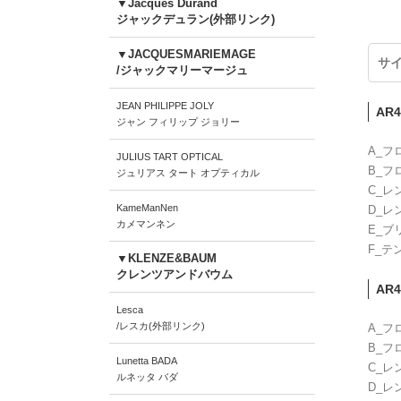
▼Jacques Durand
ジャックデュラン(外部リンク)
▼JACQUESMARIEMAGE
サ
/ジャックマリーマージュ
JEAN PHILIPPE JOLY
AR4
ジャン フィリップ ジョリー
A_フ
JULIUS TART OPTICAL
B_フ
ジュリアス タート オプティカル
C_レ
KameManNen
D_レ
カメマンネン
E_ブ
F_テ
▼KLENZE&BAUM
クレンツアンドバウム
AR4
Lesca
/レスカ(外部リンク)
A_フ
B_フ
Lunetta BADA
C_レ
ルネッタ バダ
D_レ