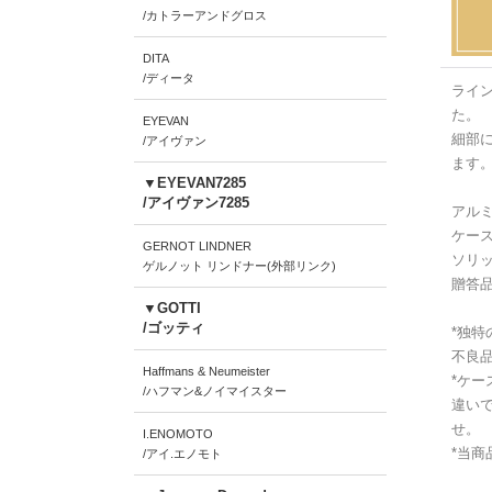
/カトラーアンドグロス
DITA
/ディータ
ライ
た。
EYEVAN
細部
/アイヴァン
ます
▼EYEVAN7285
/アイヴァン7285
アル
ケー
GERNOT LINDNER
ソリ
ゲルノット リンドナー(外部リンク)
贈答
▼GOTTI
/ゴッティ
*独
不良
Haffmans & Neumeister
*ケー
/ハフマン&ノイマイスター
違い
せ。
I.ENOMOTO
*当
/アイ.エノモト