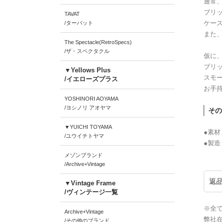
通常
ブリ
TAVAT
ケー
/ターバット
また
The Spectacle(RetroSpecs)
/ザ・スペクタクル
仮に、
ブリッ
▼Yellows Plus
スモ
/イエローズプラス
お手
YOSHINORI AOYAMA
/ヨシノリ アオヤマ
その
▼YUICHI TOYAMA
●素材
/ユウイチトヤマ
●製造
メゾンブランド
/Archive+Vintage
返
▼Vintage Frame
/ヴィンテージ一覧
※全
Archive+Vintage
弊社
/その他のブランド