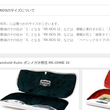
-NOSのサイズについて
-NOS」には幾つかのサイズがございます。
数値の十の位が「1」となる「RK-NOS 12」などは、横幅と奥行きが広く
数値の十の位が「2」となる「RK-NOS 28」などは、横幅が広く「細長タイ
数値の十の位が「4」となる「RK-NOS 42」などは、「ベーシックタイプ=
einhold Kuhn ポンメガネ特注 RK-OHNE 10