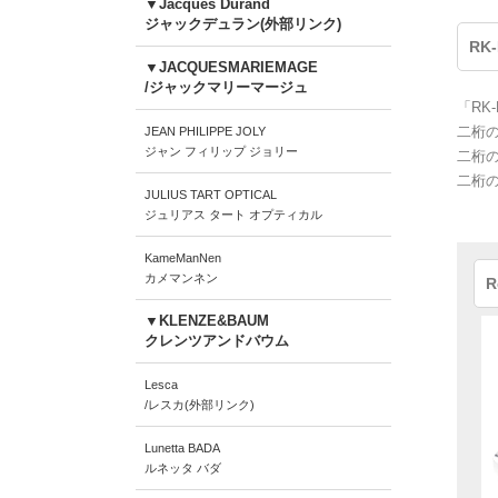
▼Jacques Durand
ジャックデュラン(外部リンク)
RK
▼JACQUESMARIEMAGE
/ジャックマリーマージュ
「RK
二桁の
JEAN PHILIPPE JOLY
ジャン フィリップ ジョリー
二桁の
二桁の
JULIUS TART OPTICAL
ジュリアス タート オプティカル
KameManNen
カメマンネン
R
▼KLENZE&BAUM
クレンツアンドバウム
Lesca
/レスカ(外部リンク)
Lunetta BADA
ルネッタ バダ