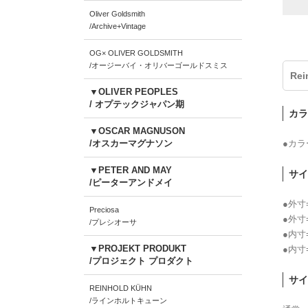
Oliver Goldsmith
/Archive+Vintage
OG× OLIVER GOLDSMITH
/オージーバイ・オリバーゴールドスミス
Rei
▼OLIVER PEOPLES
/ オプテックジャパン期
カラ
▼OSCAR MAGNUSON
●カ
/オスカーマグナソン
▼PETER AND MAY
サイ
/ピーターアンドメイ
●外寸
Preciosa
●外寸
/プレシオーサ
●内寸
▼PROJEKT PRODUKT
●内寸
/プロジェクト プロダクト
サイ
REINHOLD KÜHN
/ラインホルトキューン