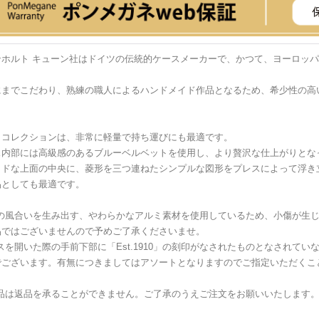
ンホルト キューン社はドイツの伝統的ケースメーカーで、かつて、ヨーロッ
にまでこだわり、熟練の職人によるハンドメイド作品となるため、希少性の高
。
ミコレクションは、非常に軽量で持ち運びにも最適です。
ス内部には高級感のあるブルーベルベットを使用し、より贅沢な仕上がりとな
ッドな上面の中央に、菱形を三つ連ねたシンプルな図形をプレスによって浮き
品としても最適です。
特の風合いを生み出す、やわらかなアルミ素材を使用しているため、小傷が生
品ではございませんので予めご了承くださいませ。
スを開いた際の手前下部に「Est.1910」の刻印がなされたものとなされて
でございます。有無につきましてはアソートとなりますのでご指定いただくこ
商品は返品を承ることができません。ご了承のうえご注文をお願いいたします