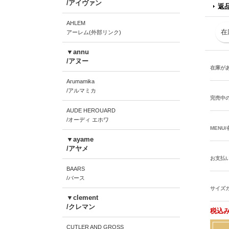
/アイヴァン
返
AHLEM
在
アーレム(外部リンク)
▼annu
/アヌー
在庫が
Arumamika
/アルマミカ
完売中
AUDE HEROUARD
/オーディ エホワ
MENU
▼ayame
/アヤメ
お支払
BAARS
/バース
サイズ
▼clement
/クレマン
税込み
CUTLER AND GROSS