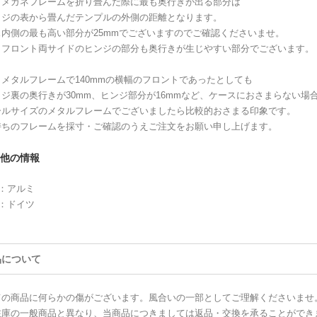
、メガネフレームを折り畳んだ際に最も奥行きが出る部分は
ッジの表から畳んだテンプルの外側の距離となります。
ス内側の最も高い部分が25mmでございますのでご確認くださいませ。
、フロント両サイドのヒンジの部分も奥行きが生じやすい部分でございます。
メタルフレームで140mmの横幅のフロントであったとしても
ジ裏の奥行きが30mm、ヒンジ部分が16mmなど、ケースにおさまらない場
ールサイズのメタルフレームでございましたら比較的おさまる印象です。
持ちのフレームを採寸・ご確認のうえご注文をお願い申し上げます。
他の情報
：アルミ
：ドイツ
品について
ての商品に何らかの傷がございます。風合いの一部としてご理解くださいませ
在庫の一般商品と異なり、当商品につきましては返品・交換を承ることができ