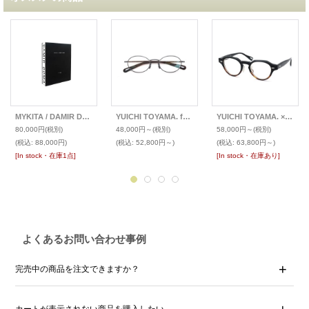
MYKITA / DAMIR DOMA マイキータ / ダミール ドーマ 限定サングラス
YUICHI TOYAMA. for ポンメガネ 限定生産メガネ Nagy U-176
YUICHI TOYAMA. × ポンメガネ メガネ U-129RS DFW
80,000円
(税別)
48,000円～
(税別)
58,000円～
(税別)
(税込
:
88,000円)
(税込
:
52,800円～)
(税込
:
63,800円～)
[In stock・在庫1点]
[In stock・在庫あり]
よくあるお問い合わせ事例
完売中の商品を注文できますか？
カートが表示されない商品を購入したい。