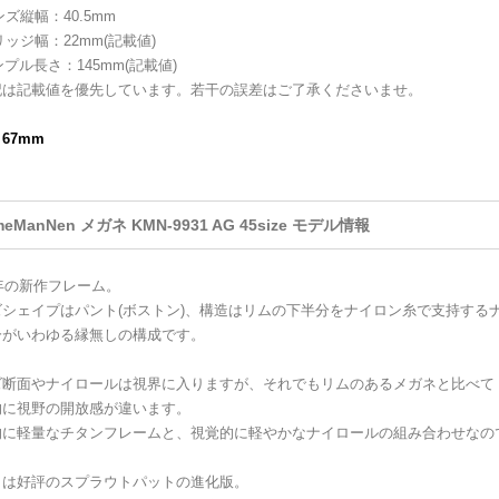
ンズ縦幅：40.5mm
リッジ幅：22mm(記載値)
ンプル長さ：145mm(記載値)
記は記載値を優先しています。若干の誤差はご了承くださいませ。
：67mm
meManNen メガネ KMN-9931 AG 45size モデル情報
6年の新作フレーム。
ズシェイプはパント(ボストン)、構造はリムの下半分をナイロン糸で支持する
分がいわゆる縁無しの構成です。
ズ断面やナイロールは視界に入りますが、それでもリムのあるメガネと比べて
的に視野の開放感が違います。
的に軽量なチタンフレームと、視覚的に軽やかなナイロールの組み合わせなの
トは好評のスプラウトパットの進化版。