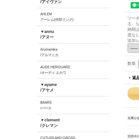
/アイヴァン
AHLEM
ツー
アーレム(外部リンク)
る」
納期
▼annu
度な
/アヌー
追加
Arumamika
/アルマミカ
数量
:
AUDE HEROUARD
/オーディ エホワ
返
▼ayame
/アヤメ
BAARS
/バース
在庫が
▼clement
/クレマン
完売中
CUTLER AND GROSS