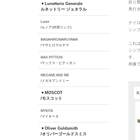
折り
▼Lunetterie Generale
奥行
ルネットリー ジェネラル
Lunor
ナイ
/ルノア(外部リンク)
シン
MASAHIROMARUYAMA
これ
/マサヒロマルヤマ
シン
す。
MAX PITTION
/マックス・ピティオン
画像
MEGANE AND ME
/メガネアンドミー
▼MOSCOT
K
/モスコット
MYKITA
/マイキータ
▼Oliver Goldsmith
/オリバーゴールドスミス