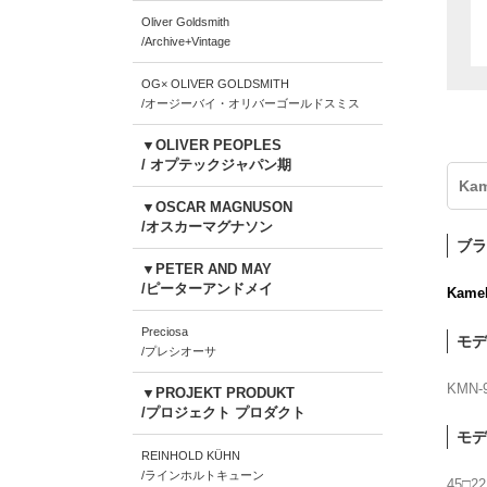
Oliver Goldsmith
/Archive+Vintage
OG× OLIVER GOLDSMITH
/オージーバイ・オリバーゴールドスミス
▼OLIVER PEOPLES
/ オプテックジャパン期
Ka
▼OSCAR MAGNUSON
/オスカーマグナソン
ブラ
▼PETER AND MAY
/ピーターアンドメイ
Kame
Preciosa
モデ
/プレシオーサ
KMN-
▼PROJEKT PRODUKT
/プロジェクト プロダクト
モデ
REINHOLD KÜHN
/ラインホルトキューン
45□22