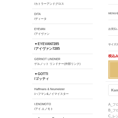
/カトラーアンドグロス
MENU
DITA
/ディータ
EYEVAN
お支払
/アイヴァン
▼EYEVAN7285
サイズ
/アイヴァン7285
税込み
GERNOT LINDNER
ゲルノット リンドナー(外部リンク)
▼GOTTI
/ゴッティ
Haffmans & Neumeister
Ka
/ハフマン&ノイマイスター
I.ENOMOTO
A_フ
/アイ.エノモト
B_フ
C_レ