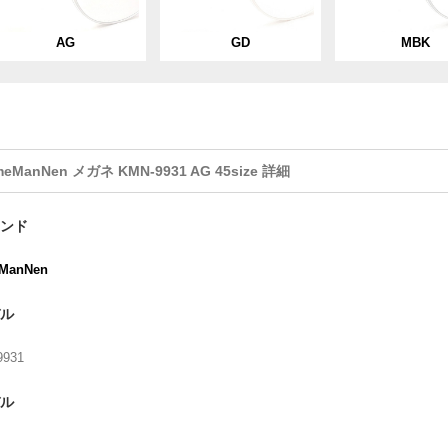
AG
GD
MBK
meManNen メガネ KMN-9931 AG 45size 詳細
ンド
ManNen
ル
9931
ル