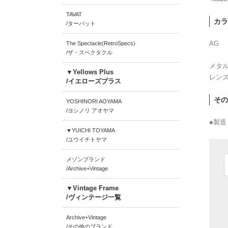
TAVAT
カラ
/ターバット
AG
The Spectacle(RetroSpecs)
/ザ・スペクタクル
メタ
▼Yellows Plus
レン
/イエローズプラス
その
YOSHINORI AOYAMA
/ヨシノリ アオヤマ
●製造
▼YUICHI TOYAMA
/ユウイチトヤマ
メゾンブランド
/Archive+Vintage
▼Vintage Frame
/ヴィンテージ一覧
Archive+Vintage
/その他のブランド