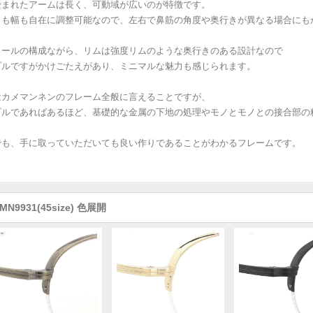
畳まれたアームは長く、可動域が広いのが特徴です。
きも幅も自在に調整可能なので、左右で鼻筋の角度や奥行きが異なる場合にも
ロールの構成ながら、リムは強度リムのような奥行きのある設計なので
プルですがかけごたえがあり、ミニマルな魅力も感じられます。
はカメマンネンのフレーム全般に言えることですが、
プルであればあるほど、基礎的な金属の下地の処理やモノとモノとの接合部の
でも、手に取っていただいても良い作りであることがわかるフレームです。
MN9931(45size) 色展開