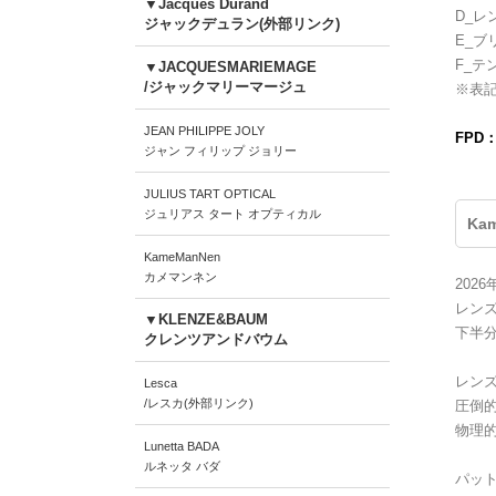
▼Jacques Durand
D_レ
ジャックデュラン(外部リンク)
E_ブ
F_テ
▼JACQUESMARIEMAGE
/ジャックマリーマージュ
※表
JEAN PHILIPPE JOLY
FPD
ジャン フィリップ ジョリー
JULIUS TART OPTICAL
ジュリアス タート オプティカル
Ka
KameManNen
カメマンネン
202
レン
▼KLENZE&BAUM
下半
クレンツアンドバウム
レン
Lesca
/レスカ(外部リンク)
圧倒
物理
Lunetta BADA
ルネッタ バダ
パッ