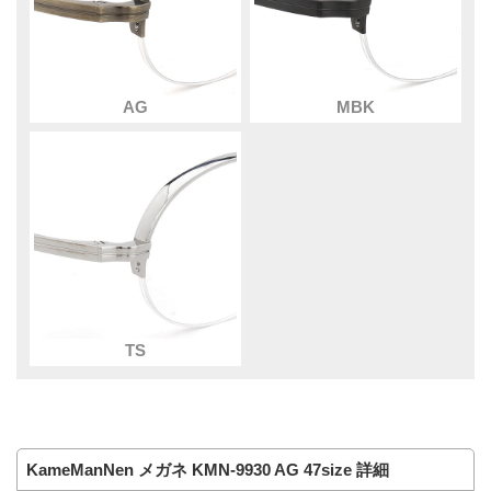
AG
MBK
TS
KameManNen メガネ KMN-9930 AG 47size 詳細