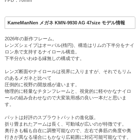
FPD：70mm
KameManNen メガネ KMN-9930 AG 47size モデル情報
2026年の新作フレーム。
レンズシェイプはオーバル(楕円)、構造はリムの下半分をナイ
ロン糸で支持するナイロール構造。
下半分がいわゆる縁無しの構成です。
レンズ断面やナイロールは視界に入りますが、それでもリム
のあるメガネと比べて
圧倒的に視野の開放感が違います。
物理的に軽量なチタンフレームと、視覚的に軽やかなナイロ
ールの組み合わせなので大変装用感の良い一本だと思いま
す。
パットは好評のスプラウトパットの進化版。
折り畳まれたアームは長く、可動域が広いのが特徴です。
奥行きも幅も自在に調整可能なので、左右で鼻筋の角度や奥
行きが異なる場合にもかなり広範囲に対応可能可能なです。