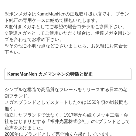
※ポンメガネはKameManNenの正規取り扱い店です。ブラン
ド純正の専用ケースに納めて梱包いたします。
※度付きメガネとしてご希望の場合
コチラ
をご参照下さい。
※伊達メガネとしてご使用いただく場合は、伊達メガネ用レン
ズを合わせてお求め下さい。
※その他ご不明な点などございましたら、お気軽にお問合せ
下さい。
KameManNen カメマンネンの特徴と歴史
シンプルな構造で高品質なフレームをリリースする日本の老
舗ブランド。
メガネブランドとしてスタートしたのは1950年頃の戦後間も
無く。
独立したブランドではなく、1917年から続くメッキ工場・会
社をはじまりとする「福井光器株式会社」の1ブランドとして
産声をあげました。
2008年にブランドとして完全独立を果たしています。