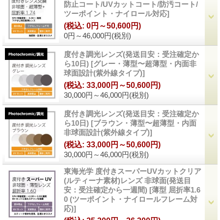
防止コート/UVカットコート/防汚コート/
ツーポイント・ナイロール対応
]
(税込
:
0円～50,600円)
0円～46,000円
(税別)
度付き調光レンズ(発送目安：受注確定か
ら10日)
[
グレー・薄型〜超薄型・内面非
球面設計(紫外線タイプ)
]
(税込
:
33,000円～50,600円)
30,000円～46,000円
(税別)
度付き調光レンズ(発送目安：受注確定か
ら10日)
[
ブラウン・薄型〜超薄型・内面
非球面設計(紫外線タイプ)
]
(税込
:
33,000円～50,600円)
30,000円～46,000円
(税別)
東海光学 度付きスーパーUVカットクリア
(ルティーナ素材)レンズ 非球面(発送目
安：受注確定から一週間)
[
薄型 屈折率1.6
0 (ツーポイント・ナイロールフレーム対
応)
]