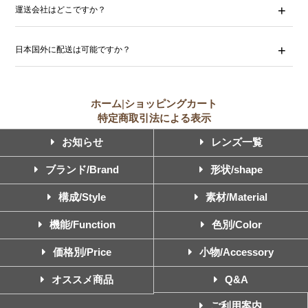
運送会社はどこですか？
日本国外に配送は可能ですか？
ホーム
|
ショッピングカート
特定商取引法による表示
お知らせ
レンズ一覧
ブランド/Brand
形状/shape
構成/Style
素材/Material
機能/Function
色別/Color
価格別/Price
小物/Accessory
オススメ商品
Q&A
ご利用案内