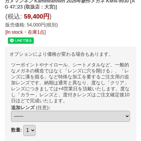
カメマンネン KameManNen 2026年新作メガネ KMN-9930
[A
G 47□23 (取扱店：大宮)]
(税込
:
59,400円
)
販売価格
:
54,000円
(税別)
[In stock・在庫1点]
オプションにより価格が変わる場合もあります。
ツーポイントやナイロール、シートメタルなど、一般的
なメガネの構造ではなく「レンズに穴を開ける」、「レ
ンズに溝を掘る」など特殊な加工を要するご注文用の追
加レンズです。納期は通常と異なり、度なし「クリア」
レンズにつきましては+4営業日を頂戴いたします。度な
し「カラー」レンズと、度付きレンズはご注文確定後10
日ほどで完成いたします。
追加レンズ
(任意)
:
数量
: