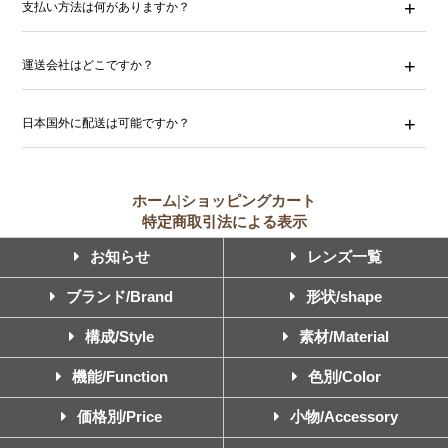
支払い方法は何がありますか？
運送会社はどこですか？
日本国外に配送は可能ですか？
ホーム
|
ショッピングカート
特定商取引法による表示
お知らせ
レンズ一覧
ブランド/Brand
形状/shape
構成/Style
素材/Material
機能/Function
色別/Color
価格別/Price
小物/Accessory