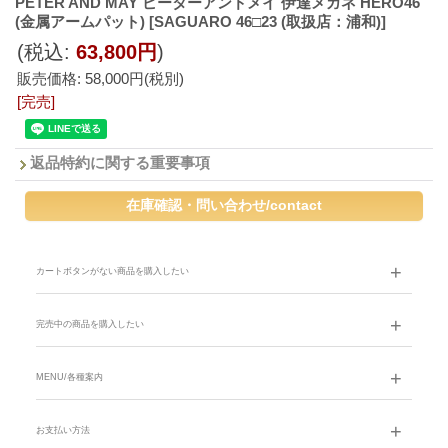
PETER AND MAY ピーターアンドメイ 伊達メガネ HERO46
(金属アームパット)
[SAGUARO 46□23 (取扱店：浦和)]
(税込
:
63,800円
)
販売価格
:
58,000円
(税別)
[完売]
返品特約に関する重要事項
カートボタンがない商品を購入したい
完売中の商品を購入したい
MENU/各種案内
お支払い方法