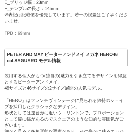
E_ブリッジ幅：23mm
F_テンプルの長さ：145mm
※表記は記載値を優先しています。若干の誤差はご了承くださ
いませ。
FPD：69mm
PETER AND MAY ピーターアンドメイ メガネ HERO46
col.SAGUARO モデル情報
装用する個人がもつ(独自の)魅力を引き立てるデザインを得意
とするピーターアンドメイ。
48サイズと46サイズの2サイズ展開の人気モデル。
「HERO」はフレンチヴィンテージに見られる独特のシェイ
プを採用したクラシックなデザイン。
形状としては逆台形に近いウエリントンで、プロポーション
として縦に幅があるのでスクエアのような知的な雰囲気がご
ざいます。
細かく見ると多角形的な要素があり、その僅かに残るエッジ