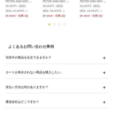
PETER AND MAY ピーターアンドメイ 伊達メガネ SKYLET (金属アームパット)
PETER AND MAY ピーターアンドメイ 伊達メガネ SKY
PETER AND MAY ピーターアンドメイ 伊達メガネ GEORGIA
58,000円～
(税別)
58,000円～
(税別)
58,000円～
(税別)
(税込
:
63,800円～)
(税込
:
63,800円～)
(税込
:
63,800円～)
[In stock・在庫1点]
[In stock・在庫1点]
[In stock・在庫1点]
よくあるお問い合わせ事例
完売中の商品を注文できますか？
カートが表示されない商品を購入したい。
支払い方法は何がありますか？
運送会社はどこですか？