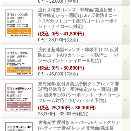
0円～32,000円
(税別)
度付き薄型+レンズ・非球面(発送目安：
受注確定から一週間)
[
1.67 反射防止コー
ト/UVカットコート/防汚コート/ツーポイ
ント・ナイロール対応
]
(税込
:
0円～41,800円)
0円～38,000円
(税別)
度付き超薄型+レンズ・非球面
[
1.74 反射
防止コート/UVカットコート/防汚コート/
ツーポイント・ナイロール対応
]
(税込
:
0円～50,600円)
0円～46,000円
(税別)
東海光学 度付き美肌予防クリアレンズ 非
球面(発送目安：受注確定から一週間)
[
薄
型 屈折率1.60 (ツーポイント・ナイロール
フレーム対応 / 小じわ・シミ予防)
]
(税込
:
25,300円～36,300円)
23,000円～33,000円
(税別)
東海光学 度付きスーパーUVカットクリア
(ルティーナ素材)レンズ 非球面(発送目