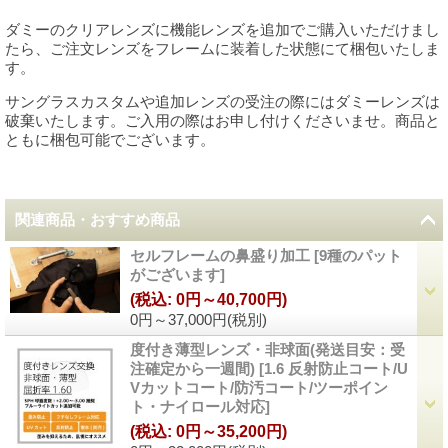
ダミーのクリアレンズに機能レンズを追加でご購入いただけまし
たら、ご注文レンズをフレームに装着した状態にて梱包いたしま
す。
サングラスカスタムや追加レンズの受注の際にはダミーレンズは
破棄いたします。ご入用の際はお申し付けくださいませ。商品と
ともに梱包可能でございます。
関連商品・おすすめ商品
セルフレームの鼻盛り加工
[
9種のパット
がございます
]
(税込
:
0円～40,700円)
0円～37,000円
(税別)
度付き薄型レンズ・非球面(発送目安：受
注確定から一週間)
[
1.6 反射防止コート/U
Vカットコート/防汚コート/ツーポイン
ト・ナイロール対応
]
(税込
:
0円～35,200円)