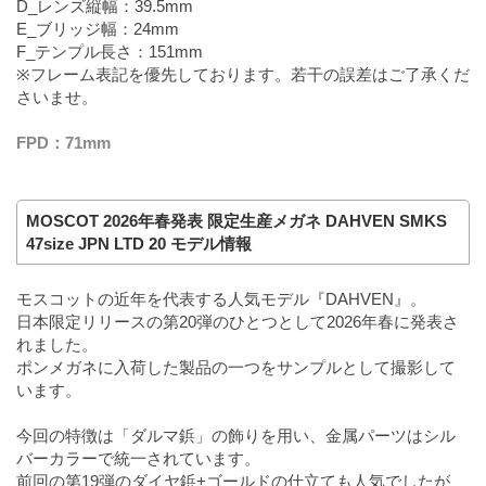
D_レンズ縦幅：39.5mm
E_ブリッジ幅：24mm
F_テンプル長さ：151mm
※フレーム表記を優先しております。若干の誤差はご了承くだ
さいませ。
FPD：71mm
MOSCOT 2026年春発表 限定生産メガネ DAHVEN SMKS
47size JPN LTD 20 モデル情報
モスコットの近年を代表する人気モデル『DAHVEN』。
日本限定リリースの第20弾のひとつとして2026年春に発表さ
れました。
ポンメガネに入荷した製品の一つをサンプルとして撮影して
います。
今回の特徴は「ダルマ鋲」の飾りを用い、金属パーツはシル
バーカラーで統一されています。
前回の第19弾のダイヤ鋲+ゴールドの仕立ても人気でしたが、