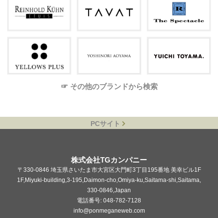
☞ その他のブランドから検索
PCサイト
株式会社TGカンパニー
〒330-0846 埼玉県さいたま市大宮区大門町3丁目195番地 美幸ビル1F
1F,Miyuki-building,3-195,Daimon-cho,Omiya-ku,Saitama-shi,Saitama,
330-0846,Japan
電話番号: 048-782-7128
info@ponmeganeweb.com