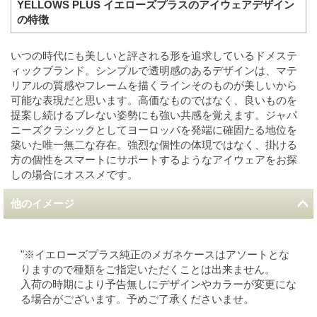
YELLOWS PLUS イエローズプラスのアイウェアデザイン
の特徴
いつの時代にも美しいと評される形を追求しているドメステ
ィックブランド。シンプルで透明感のあるデザインは、マテ
リアルの質感やフレームを描くラインそのものが美しいから
可能な表現だと思います。高価なものではなく、良いものを
提案し続けるブレない姿勢にも強い共感を覚えます。ジャパ
ニーズクラシックとしてヨーロッパを発端に確固たる地位を
築いた唯一無二な存在。強烈な個性の体現ではなく、掛ける
方の個性をスマートにサポートするようなアイウェアをお探
しの場合にオススメです。
他のイメージ
"※イエローズプラス純正のメガネケースはアソートとな
りますので種類をご指定いただくことは出来ません。
入荷の時期により予告無しにデザインやカラーが変更にな
る場合がございます。予めご了承くださいませ。