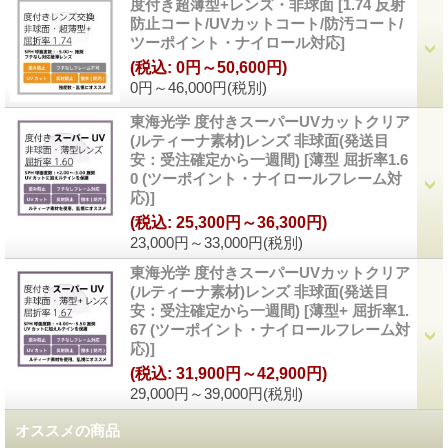
度付き超薄型+レンズ・非球面
[
1.74 反射
防止コート/UVカットコート/防汚コート/
ツーポイント・ナイロール対応
]
(税込
:
0円～50,600円)
0円～46,000円
(税別)
東海光学 度付きスーパーUVカットクリア
(ルティーナ素材)レンズ 非球面(発送目
安：受注確定から一週間)
[
薄型 屈折率1.6
0 (ツーポイント・ナイロールフレーム対
応)
]
(税込
:
25,300円～36,300円)
23,000円～33,000円
(税別)
東海光学 度付きスーパーUVカットクリア
(ルティーナ素材)レンズ 非球面(発送目
安：受注確定から一週間)
[
薄型+ 屈折率1.
67 (ツーポイント・ナイロールフレーム対
応)
]
(税込
:
31,900円～42,900円)
29,000円～39,000円
(税別)
オススメの商品