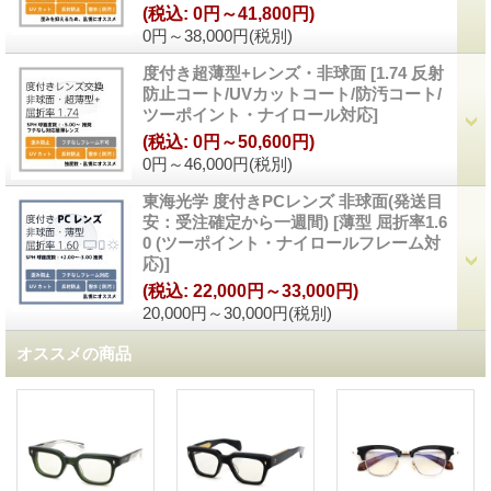
(税込
:
0円～41,800円)
0円～38,000円
(税別)
度付き超薄型+レンズ・非球面
[
1.74 反射
防止コート/UVカットコート/防汚コート/
ツーポイント・ナイロール対応
]
(税込
:
0円～50,600円)
0円～46,000円
(税別)
東海光学 度付きPCレンズ 非球面(発送目
安：受注確定から一週間)
[
薄型 屈折率1.6
0 (ツーポイント・ナイロールフレーム対
応)
]
(税込
:
22,000円～33,000円)
20,000円～30,000円
(税別)
オススメの商品