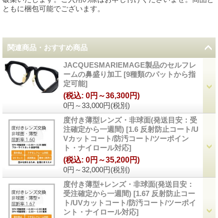
ともに梱包可能でございます。
関連商品・おすすめ商品
JACQUESMARIEMAGE製品のセルフレ
ームの鼻盛り加工
[
9種類のパットから指
定可能
]
(税込
:
0円～36,300円)
0円～33,000円
(税別)
度付き薄型レンズ・非球面(発送目安：受
注確定から一週間)
[
1.6 反射防止コート/U
Vカットコート/防汚コート/ツーポイン
ト・ナイロール対応
]
(税込
:
0円～35,200円)
0円～32,000円
(税別)
度付き薄型+レンズ・非球面(発送目安：
受注確定から一週間)
[
1.67 反射防止コー
ト/UVカットコート/防汚コート/ツーポイ
ント・ナイロール対応
]