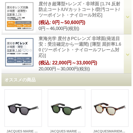
度付き超薄型+レンズ・非球面
[
1.74 反射
防止コート/UVカットコート/防汚コート/
ツーポイント・ナイロール対応
]
(税込
:
0円～50,600円)
0円～46,000円
(税別)
東海光学 度付きPCレンズ 非球面(発送目
安：受注確定から一週間)
[
薄型 屈折率1.6
0 (ツーポイント・ナイロールフレーム対
応)
]
(税込
:
22,000円～33,000円)
20,000円～30,000円
(税別)
オススメの商品
JACQUES MARIE MAGE ジャックマリーマージュ 2025年新色サングラス ZEPHIRIN44
JACQUES MARIE MAGE ジャックマリーマージュ 2025年新色サングラス ZEPHIRIN44
JACQUESMARIEMAGE(ジャックマリーマージュ) 2025年新色サングラス ZEPHIRIN 47(ゼフィリン 47)