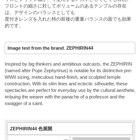
フロントの細さに対してボリュームのあるテンプルの存在
は、デザインのバランスとしても
度付きレンズを入れた時の前後の重量バランスの面でも効果
的です。
Image text from the brand. ZEPHIRIN44
Inspired by big thinkers and ambitious outcasts, the ZEPHIRIN
(named after Pope Zephyrinus) is notable for its distinctive pre-
WWII sizing, meticulous hand-finish, and sculpted temple
construction. With its slim lines and eclectic silhouette, these
spectacles are perfect for everyday use by the cultural aesthete,
imbuing the wearer with the panache of a professor and the
swagger of a saint.
ZEPHIRIN44 色展開