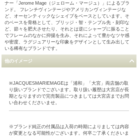
ナー「Jerome Mage（ジェローム・マージュ）」によるブラ
ンド。 フレンチヴィンテージやアメリカンヴィンテージな
ど、オーセンティックなシェイプをベースとしています。そ
のベースを骨格として、ブリッジ・智・テンプル先・刻印な
ど、節々を肥大させたり、それとは逆にシャープに振ること
でフレームのなかに抑揚を生み、それによって豊かなツヤ感
や密度、ラグジュアリーな印象をデザインとして生み出して
いる稀有なブランドです。
他のイメージ
※JACQUESMARIEMAGEは「浦和」「大宮」両店舗の取
り扱いブランドでございます。取り扱い履歴は大宮店が長
期となりますので完売製品につきましては大宮店までお問
い合わせくださいませ。
※ブランド純正の付属品は入荷の時期によりましては内容
が変更となる可能性がございます。何卒ご了承くださいま