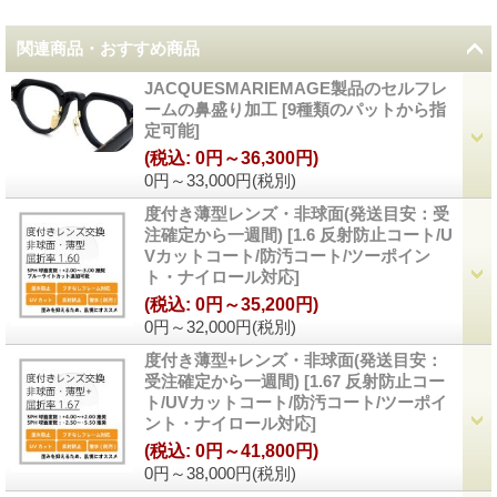
関連商品・おすすめ商品
JACQUESMARIEMAGE製品のセルフレ
ームの鼻盛り加工
[
9種類のパットから指
定可能
]
(税込
:
0円～36,300円)
0円～33,000円
(税別)
度付き薄型レンズ・非球面(発送目安：受
注確定から一週間)
[
1.6 反射防止コート/U
Vカットコート/防汚コート/ツーポイン
ト・ナイロール対応
]
(税込
:
0円～35,200円)
0円～32,000円
(税別)
度付き薄型+レンズ・非球面(発送目安：
受注確定から一週間)
[
1.67 反射防止コー
ト/UVカットコート/防汚コート/ツーポイ
ント・ナイロール対応
]
(税込
:
0円～41,800円)
0円～38,000円
(税別)