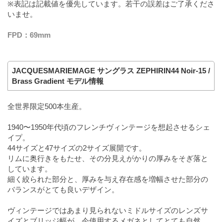
※表記は記載値を優先しています。若干の誤差はご了承くださ
いませ。
FPD：69mm
JACQUESMARIEMAGE サングラス ZEPHIRIN44 Noir-15 /
Brass Gradient モデル情報
全世界限定500本生産。
1940〜1950年代頃のフレンチヴィンテージを想起させるシェ
イプ。
44サイズと47サイズの2サイズ展開です。
リムに奥行きをもたせ、その分見えがかりの厚みをそぎ落と
しています。
細く絞られた部分と、厚みを与え存在感を増幅させた部分の
バランスがとても良いデザイン。
ヴィンテージではあまり見られないミドルサイズのレンズサ
イズとブリッジ幅が、今使用するメガネとしてとても自然。