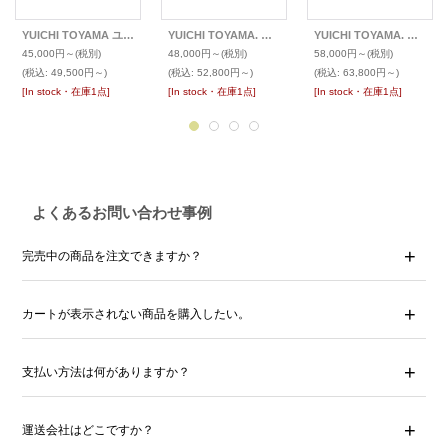
YUICHI TOYAMA ユウイチ トヤマ メガネ U-115 LAX
YUICHI TOYAMA. ユウイチ トヤマ メガネ U-178 Harry
YUICHI TOYAMA. ユウイチ トヤマ メガネ U-128RS IND
45,000円～
(税別)
48,000円～
(税別)
58,000円～
(税別)
(税込
:
49,500円～)
(税込
:
52,800円～)
(税込
:
63,800円～)
[In stock・在庫1点]
[In stock・在庫1点]
[In stock・在庫1点]
よくあるお問い合わせ事例
完売中の商品を注文できますか？
カートが表示されない商品を購入したい。
支払い方法は何がありますか？
運送会社はどこですか？