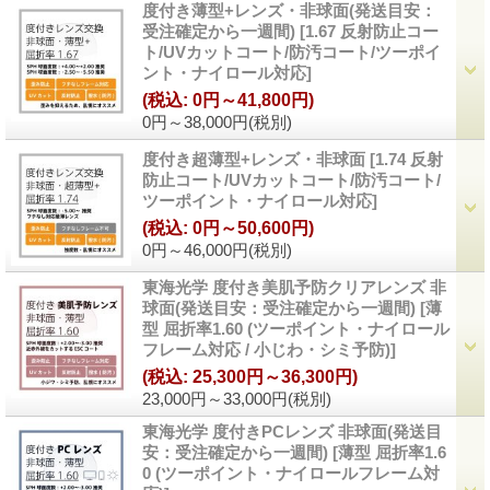
度付き薄型+レンズ・非球面(発送目安：
受注確定から一週間)
[
1.67 反射防止コー
ト/UVカットコート/防汚コート/ツーポイ
ント・ナイロール対応
]
(税込
:
0円～41,800円)
0円～38,000円
(税別)
度付き超薄型+レンズ・非球面
[
1.74 反射
防止コート/UVカットコート/防汚コート/
ツーポイント・ナイロール対応
]
(税込
:
0円～50,600円)
0円～46,000円
(税別)
東海光学 度付き美肌予防クリアレンズ 非
球面(発送目安：受注確定から一週間)
[
薄
型 屈折率1.60 (ツーポイント・ナイロール
フレーム対応 / 小じわ・シミ予防)
]
(税込
:
25,300円～36,300円)
23,000円～33,000円
(税別)
東海光学 度付きPCレンズ 非球面(発送目
安：受注確定から一週間)
[
薄型 屈折率1.6
0 (ツーポイント・ナイロールフレーム対