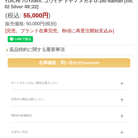
YUICHI TOYAMA. ユウイチ トヤマ メガネ U-180 Nathan
[col.
02 Silver 49□22]
(税込
:
55,000円
)
販売価格
:
50,000円
(税別)
[完売。ブランド在庫完売。秋頃に再受注開始見込み]
返品特約に関する重要事項
カートボタンがない商品を購入したい
完売中の商品を購入したい
MENU/各種案内
お支払い方法