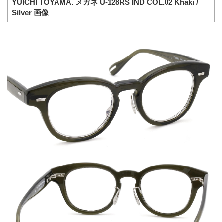
YUICHI TOYAMA. メガネ U-128RS IND COL.02 Khaki /
Silver 画像