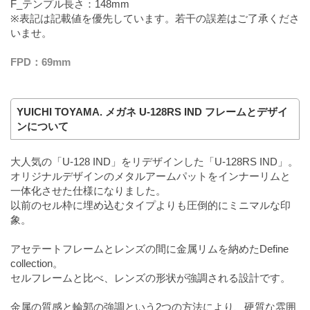
F_テンプル長さ：148mm
※表記は記載値を優先しています。若干の誤差はご了承くださ
いませ。
FPD：69mm
YUICHI TOYAMA. メガネ U-128RS IND フレームとデザイ
ンについて
大人気の「U-128 IND」をリデザインした「U-128RS IND」。
オリジナルデザインのメタルアームパットをインナーリムと
一体化させた仕様になりました。
以前のセル枠に埋め込むタイプよりも圧倒的にミニマルな印
象。
アセテートフレームとレンズの間に金属リムを納めたDefine
collection。
セルフレームと比べ、レンズの形状が強調される設計です。
金属の質感と輪郭の強調という2つの方法により、硬質な雰囲