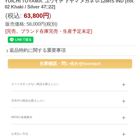
YUICHI TOYAMA. ユウイチ トヤマ メガネ U-128RS IND
[col.
02 Khaki / Silver 47□22]
(税込
:
63,800円
)
販売価格
:
58,000円
(税別)
[完売。ブランド在庫完売・生産予定未定]
返品特約に関する重要事項
カートボタンがない商品を購入したい
完売中の商品を購入したい
MENU/各種案内
お支払い方法