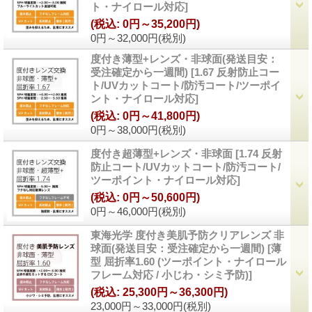
ト・ナイロール対応
]
(税込
:
0円～35,200円)
0円～32,000円
(税別)
度付き薄型+レンズ・非球面(発送目安：
受注確定から一週間)
[
1.67 反射防止コー
ト/UVカットコート/防汚コート/ツーポイ
ント・ナイロール対応
]
(税込
:
0円～41,800円)
0円～38,000円
(税別)
度付き超薄型+レンズ・非球面
[
1.74 反射
防止コート/UVカットコート/防汚コート/
ツーポイント・ナイロール対応
]
(税込
:
0円～50,600円)
0円～46,000円
(税別)
東海光学 度付き美肌予防クリアレンズ 非
球面(発送目安：受注確定から一週間)
[
薄
型 屈折率1.60 (ツーポイント・ナイロール
フレーム対応 / 小じわ・シミ予防)
]
(税込
:
25,300円～36,300円)
23,000円～33,000円
(税別)