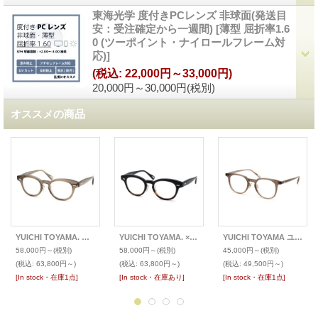
東海光学 度付きPCレンズ 非球面(発送目
安：受注確定から一週間)
[
薄型 屈折率1.6
0 (ツーポイント・ナイロールフレーム対
応)
]
(税込
:
22,000円～33,000円)
20,000円～30,000円
(税別)
オススメの商品
YUICHI TOYAMA. ユウイチ トヤマ メガネ U-128RS IND
YUICHI TOYAMA. × ポンメガネ メガネ U-128RS IND
YUICHI TOYAMA ユウイチ トヤマ メガネ U-115 LAX
58,000円～
(税別)
58,000円～
(税別)
45,000円～
(税別)
(税込
:
63,800円～)
(税込
:
63,800円～)
(税込
:
49,500円～)
[In stock・在庫1点]
[In stock・在庫あり]
[In stock・在庫1点]