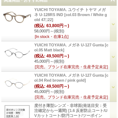
関連商品・おすすめ商品
YUICHI TOYAMA. ユウイチ トヤマ メガ
ネ U-128RS IND
[
col.03 Brown / White g
old 47□22
]
(税込
:
63,800円～)
58,000円～
(税別)
[In stock・在庫1点]
YUICHI TOYAMA. メガネ U-127 Gunta
[
c
ol.05 Matt black
]
(税込
:
49,500円～)
45,000円～
(税別)
[完売。ブランド在庫完売・生産予定未定]
YUICHI TOYAMA. メガネ U-127 Gunta
[
c
ol.04 Red brown / pink gold
]
(税込
:
49,500円～)
45,000円～
(税別)
[完売。ブランド在庫完売・生産予定未定]
度付き薄型レンズ・非球面(発送目安：受
注確定から一週間)
[
1.6 反射防止コート/U
Vカットコート/防汚コート/ツーポイン