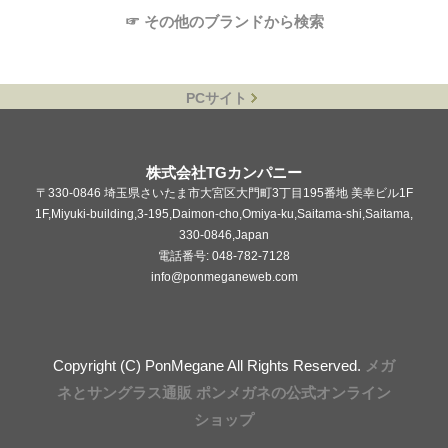
☞ その他のブランドから検索
PCサイト
株式会社TGカンパニー
〒330-0846 埼玉県さいたま市大宮区大門町3丁目195番地 美幸ビル1F
1F,Miyuki-building,3-195,Daimon-cho,Omiya-ku,Saitama-shi,Saitama,
330-0846,Japan
電話番号: 048-782-7128
info@ponmeganeweb.com
Copyright (C) PonMegane All Rights Reserved.
メガ
ネとサングラス通販 ポンメガネの公式オンライン
ショップ