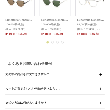
Lunetterie Generale ルネットリー ジェネラル サングラス GRAND PRIX
Lunetterie Generale ルネットリー ジェネラル サングラス GRAND PRIX
Lunetterie Generale ルネットリー ジェネラル メガネ ELDORADO
150,000円
(税別)
150,000円
(税別)
98,000円～
(税別)
(税込
:
165,000円)
(税込
:
165,000円)
(税込
:
107,800円～)
[In stock・在庫1点]
[In stock・在庫1点]
[In stock・在庫1点]
よくあるお問い合わせ事例
完売中の商品を注文できますか？
カートが表示されない商品を購入したい。
支払い方法は何がありますか？