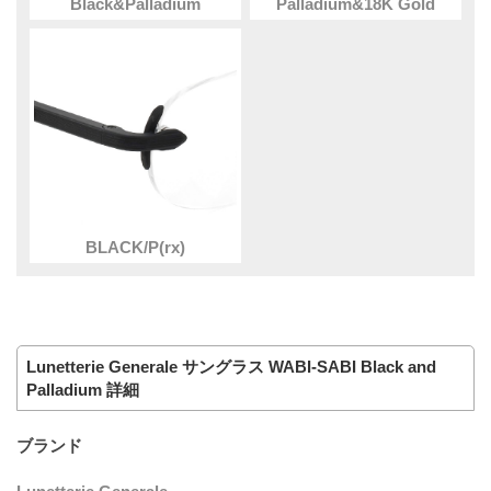
Black&Palladium
Palladium&18K Gold
BLACK/P(rx)
Lunetterie Generale サングラス WABI-SABI Black and
Palladium 詳細
ブランド