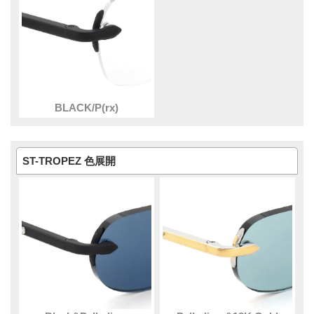
BLACK/P(rx)
ST-TROPEZ 色展開