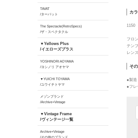
TAVAT
カラ
/ターバット
1150
The Spectacle(RetroSpecs)
/ザ・スペクタクル
フロン
▼Yellows Plus
テンプ
/イエローズプラス
レン
YOSHINORI AOYAMA
その
/ヨシノリ アオヤマ
▼YUICHI TOYAMA
●製
/ユウイチトヤマ
●フレ
メゾンブランド
/Archive+Vintage
▼Vintage Frame
/ヴィンテージ一覧
Archive+Vintage
/その他のブランド