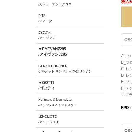
税込み
/カトラーアンドグロス
DITA
/ディータ
EYEVAN
/アイヴァン
OS
▼EYEVAN7285
/アイヴァン7285
A_フ
B_フ
GERNOT LINDNER
C_レ
ゲルノット リンドナー(外部リンク)
D_レ
E_ブ
▼GOTTI
/ゴッティ
F_テ
※ブ
Haffmans & Neumeister
/ハフマン&ノイマイスター
FPD
I.ENOMOTO
/アイ.エノモト
OS