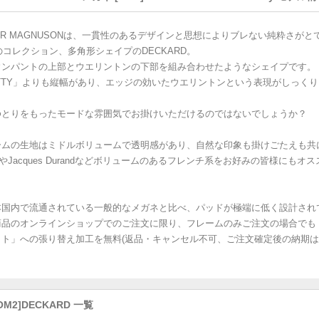
AR MAGNUSONは、一貫性のあるデザインと思想によりブレない純粋さが
のコレクション、多角形シェイプのDECKARD。
ウンパントの上部とウエリントンの下部を組み合わせたようなシェイプです。
ATTY」よりも縦幅があり、エッジの効いたウエリントンという表現がしっく
ゆとりをもったモードな雰囲気でお掛けいただけるのではないでしょうか？
ームの生地はミドルボリュームで透明感があり、自然な印象も掛けごたえも共
caやJacques Durandなどボリュームのあるフレンチ系をお好みの皆様にもオ
本国内で流通されている一般的なメガネと比べ、パッドが極端に低く設計され
商品のオンラインショップでのご注文に限り、フレームのみご注文の場合でも
ット」への張り替え加工を無料(返品・キャンセル不可、ご注文確定後の納期は
OM2]DECKARD 一覧