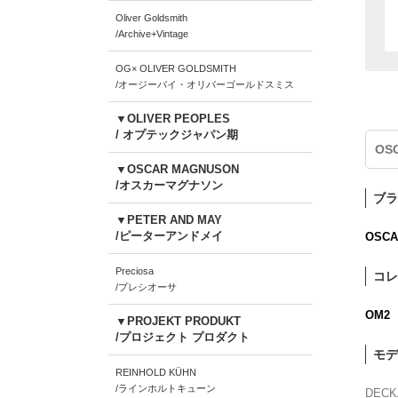
Oliver Goldsmith
/Archive+Vintage
OG× OLIVER GOLDSMITH
/オージーバイ・オリバーゴールドスミス
▼OLIVER PEOPLES
/ オプテックジャパン期
OS
▼OSCAR MAGNUSON
/オスカーマグナソン
ブラ
▼PETER AND MAY
/ピーターアンドメイ
OSCA
Preciosa
コレ
/プレシオーサ
OM2
▼PROJEKT PRODUKT
/プロジェクト プロダクト
モデ
REINHOLD KÜHN
/ラインホルトキューン
DECK