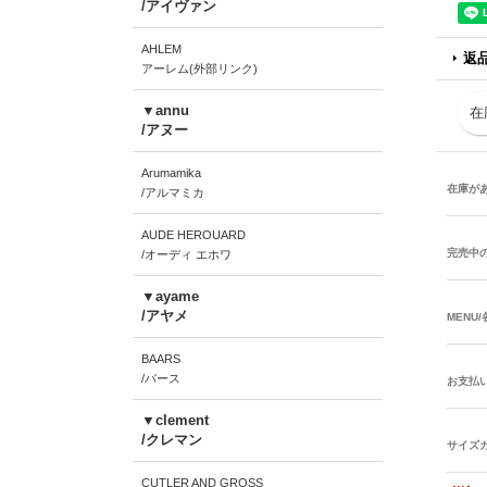
/アイヴァン
AHLEM
返
アーレム(外部リンク)
▼annu
在
/アヌー
Arumamika
在庫が
/アルマミカ
AUDE HEROUARD
完売中
/オーディ エホワ
▼ayame
/アヤメ
MENU
BAARS
/バース
お支払
▼clement
/クレマン
サイズ
CUTLER AND GROSS