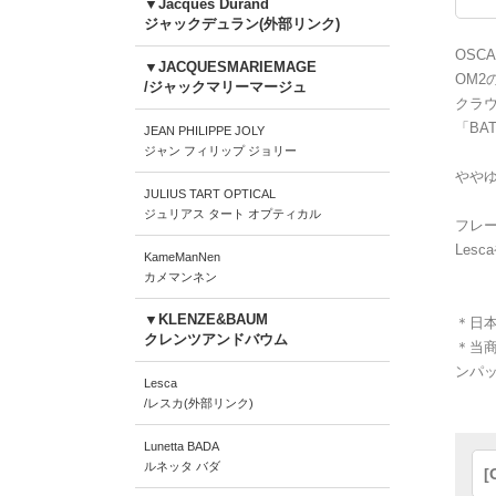
▼Jacques Durand
ジャックデュラン(外部リンク)
OSC
▼JACQUESMARIEMAGE
OM2
/ジャックマリーマージュ
クラ
「B
JEAN PHILIPPE JOLY
ジャン フィリップ ジョリー
やや
JULIUS TART OPTICAL
ジュリアス タート オプティカル
フレ
Les
KameManNen
カメマンネン
▼KLENZE&BAUM
＊日
クレンツアンドバウム
＊当
ンパ
Lesca
/レスカ(外部リンク)
Lunetta BADA
ルネッタ バダ
[