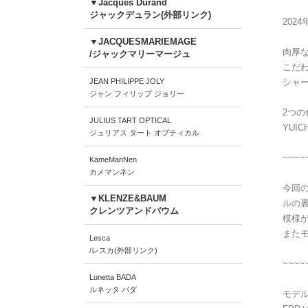
▼Jacques Durand
ジャックデュラン(外部リンク)
202
▼JACQUESMARIEMAGE
肉厚
/ジャックマリーマージュ
こだ
JEAN PHILIPPE JOLY
シャ
ジャン フィリップ ジョリー
2つ
JULIUS TART OPTICAL
YUI
ジュリアス タート オプティカル
~~~
KameManNen
カメマンネン
今回の
▼KLENZE&BAUM
ルの
クレンツアンドバウム
模様
また
Lesca
/レスカ(外部リンク)
~~~~
Lunetta BADA
ルネッタ バダ
モデル