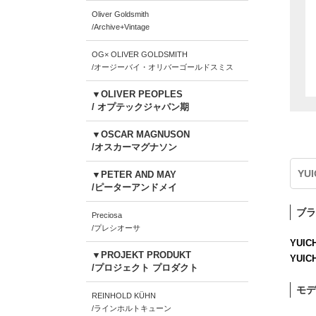
Oliver Goldsmith
/Archive+Vintage
OG× OLIVER GOLDSMITH
/オージーバイ・オリバーゴールドスミス
▼OLIVER PEOPLES
/ オプテックジャパン期
▼OSCAR MAGNUSON
/オスカーマグナソン
YU
▼PETER AND MAY
/ピーターアンドメイ
ブラ
Preciosa
/プレシオーサ
YUIC
▼PROJEKT PRODUKT
YUIC
/プロジェクト プロダクト
モデ
REINHOLD KÜHN
/ラインホルトキューン