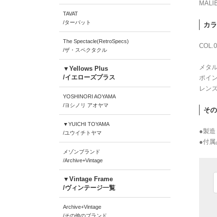
MALI
TAVAT
/ターバット
カラ
The Spectacle(RetroSpecs)
COL.0
/ザ・スペクタクル
メタル
▼Yellows Plus
/イエローズプラス
ポイン
レン
YOSHINORI AOYAMA
/ヨシノリ アオヤマ
その
▼YUICHI TOYAMA
●製造
/ユウイチトヤマ
●付属
メゾンブランド
/Archive+Vintage
▼Vintage Frame
/ヴィンテージ一覧
Archive+Vintage
/その他のブランド