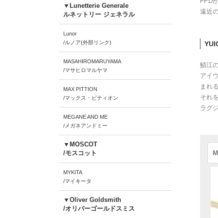
FP
▼Lunetterie Generale
遠近
ルネットリー ジェネラル
Lunor
/ルノア(外部リンク)
YUI
MASAHIROMARUYAMA
鯖江
/マサヒロマルヤマ
アイ
まれ
MAX PITTION
それを
/マックス・ピティオン
ラグ
MEGANE AND ME
/メガネアンドミー
▼MOSCOT
M
/モスコット
MYKITA
/マイキータ
▼Oliver Goldsmith
/オリバーゴールドスミス