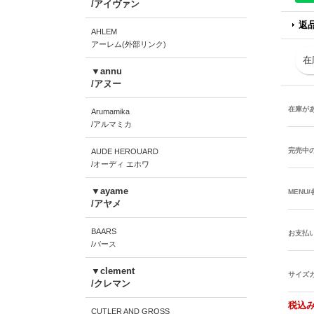
/アイヴァン
返
AHLEM
アーレム(外部リンク)
在
▼annu
/アヌー
在庫が
Arumamika
/アルマミカ
完売中
AUDE HEROUARD
/オーディ エホワ
▼ayame
MENU
/アヤメ
BAARS
お支払
/バース
▼clement
サイズ
/クレマン
税込み
CUTLER AND GROSS