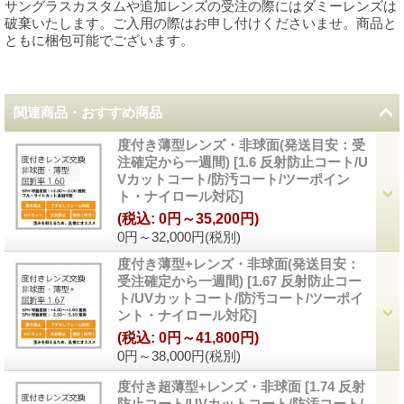
サングラスカスタムや追加レンズの受注の際にはダミーレンズは
破棄いたします。ご入用の際はお申し付けくださいませ。商品と
ともに梱包可能でございます。
関連商品・おすすめ商品
度付き薄型レンズ・非球面(発送目安：受
注確定から一週間)
[
1.6 反射防止コート/U
Vカットコート/防汚コート/ツーポイン
ト・ナイロール対応
]
(税込
:
0円～35,200円)
0円～32,000円
(税別)
度付き薄型+レンズ・非球面(発送目安：
受注確定から一週間)
[
1.67 反射防止コー
ト/UVカットコート/防汚コート/ツーポイ
ント・ナイロール対応
]
(税込
:
0円～41,800円)
0円～38,000円
(税別)
度付き超薄型+レンズ・非球面
[
1.74 反射
防止コート/UVカットコート/防汚コート/