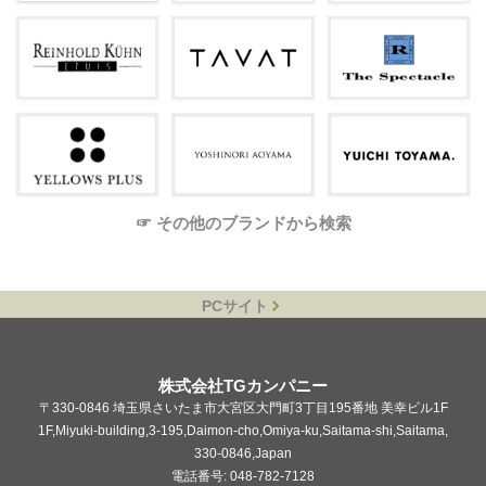
☞ その他のブランドから検索
PCサイト
株式会社TGカンパニー
〒330-0846 埼玉県さいたま市大宮区大門町3丁目195番地 美幸ビル1F
1F,Miyuki-building,3-195,Daimon-cho,Omiya-ku,Saitama-shi,Saitama,
330-0846,Japan
電話番号: 048-782-7128