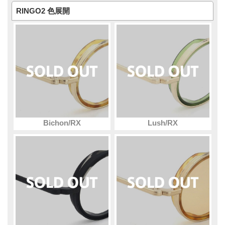
RINGO2 色展開
Bichon/RX
Lush/RX