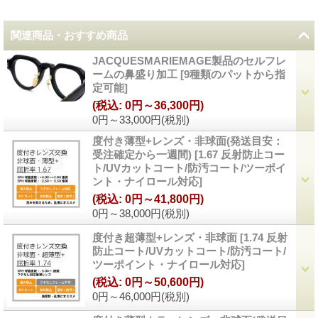
関連商品・おすすめ商品
JACQUESMARIEMAGE製品のセルフレ
ームの鼻盛り加工
[
9種類のパットから指
定可能
]
(税込
:
0円～36,300円)
0円～33,000円
(税別)
度付き薄型+レンズ・非球面(発送目安：
受注確定から一週間)
[
1.67 反射防止コー
ト/UVカットコート/防汚コート/ツーポイ
ント・ナイロール対応
]
(税込
:
0円～41,800円)
0円～38,000円
(税別)
度付き超薄型+レンズ・非球面
[
1.74 反射
防止コート/UVカットコート/防汚コート/
ツーポイント・ナイロール対応
]
(税込
:
0円～50,600円)
0円～46,000円
(税別)