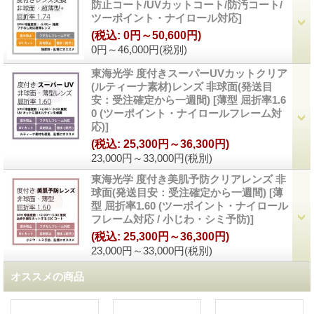
防止コート/UVカットコート/防汚コート/
ツーポイント・ナイロール対応
]
(税込
:
0円～50,600円)
0円～46,000円
(税別)
東海光学 度付きスーパーUVカットクリア
(ルティーナ素材)レンズ 非球面(発送目
安：受注確定から一週間)
[
薄型 屈折率1.6
0 (ツーポイント・ナイロールフレーム対
応)
]
(税込
:
25,300円～36,300円)
23,000円～33,000円
(税別)
東海光学 度付き美肌予防クリアレンズ 非
球面(発送目安：受注確定から一週間)
[
薄
型 屈折率1.60 (ツーポイント・ナイロール
フレーム対応 / 小じわ・シミ予防)
]
(税込
:
25,300円～36,300円)
23,000円～33,000円
(税別)
オススメの商品