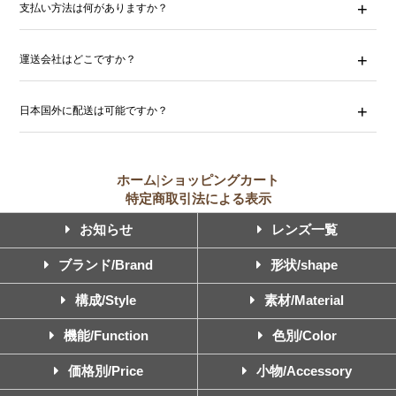
支払い方法は何がありますか？
運送会社はどこですか？
日本国外に配送は可能ですか？
ホーム
|
ショッピングカート
特定商取引法による表示
お知らせ
レンズ一覧
ブランド/Brand
形状/shape
構成/Style
素材/Material
機能/Function
色別/Color
価格別/Price
小物/Accessory