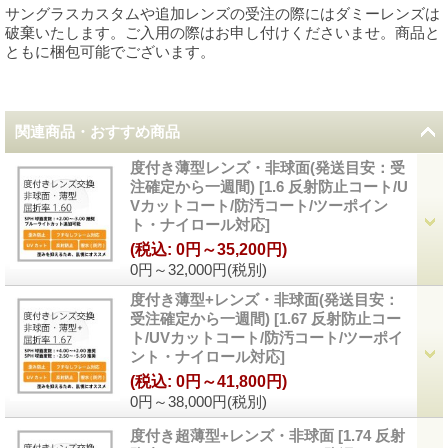
サングラスカスタムや追加レンズの受注の際にはダミーレンズは
破棄いたします。ご入用の際はお申し付けくださいませ。商品と
ともに梱包可能でございます。
関連商品・おすすめ商品
度付き薄型レンズ・非球面(発送目安：受
注確定から一週間)
[
1.6 反射防止コート/U
Vカットコート/防汚コート/ツーポイン
ト・ナイロール対応
]
(税込
:
0円～35,200円)
0円～32,000円
(税別)
度付き薄型+レンズ・非球面(発送目安：
受注確定から一週間)
[
1.67 反射防止コー
ト/UVカットコート/防汚コート/ツーポイ
ント・ナイロール対応
]
(税込
:
0円～41,800円)
0円～38,000円
(税別)
度付き超薄型+レンズ・非球面
[
1.74 反射