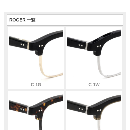
ROGER 一覧
C-1G
C-1W