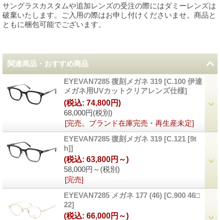
サングラスカスタムや追加レンズの受注の際にはダミーレンズは
破棄いたします。ご入用の際はお申し付けくださいませ。商品と
ともに梱包可能でございます。
関連商品・おすすめ商品
EYEVAN7285 復刻メガネ 319
[
C.100 伊達
メガネ用UVカットクリアレンズ仕様
]
(税込
:
74,800円)
68,000円
(税別)
[完売。ブランド在庫完売・再生産未定]
EYEVAN7285 復刻メガネ 319
[
C.121 [9t
h]
]
(税込
:
63,800円～)
58,000円～
(税別)
[完売]
EYEVAN7285 メガネ 177 (46)
[
C.900 46□
22
]
(税込
:
66,000円～)