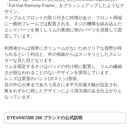
「Ful-Vue Ramsey-Frame」をブラッシュアップしたようなデ
ザイン。
テンプルとフロントの取り付きに特徴があり、フロント両端
に一般的フレームでは配置される、ネジの機構を組み込んだ
エンドパーツを無くしリムの裏側に智のパーツを溶接して固
定しています。
利用者からは視界にボリュームがないためクリアな視野が得
られるという利点と、外の視線からはスッキリとしたスレン
ダーな見た目となります。
リムを固定するネジはパッドの付け根に配置し、リムの繊細
さが損なわれることのないデザインを実現しています。
レンズは変形のパント(ボストン)形状。
目の中心が来るであろう高さに水平方向最大幅が設定され、
角をわずかに残したデザインにより清涼感のある仕上がりと
なっています。
EYEVAN7285 156 ブランドの公式説明