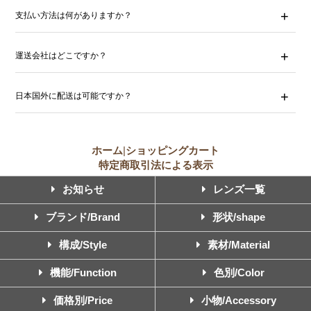
支払い方法は何がありますか？
運送会社はどこですか？
日本国外に配送は可能ですか？
ホーム
|
ショッピングカート
特定商取引法による表示
お知らせ
レンズ一覧
ブランド/Brand
形状/shape
構成/Style
素材/Material
機能/Function
色別/Color
価格別/Price
小物/Accessory