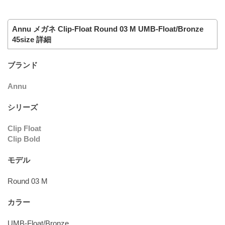
Annu メガネ Clip-Float Round 03 M UMB-Float/Bronze
45size 詳細
ブランド
Annu
シリーズ
Clip Float
Clip Bold
モデル
Round 03 M
カラー
UMB-Float/Bronze