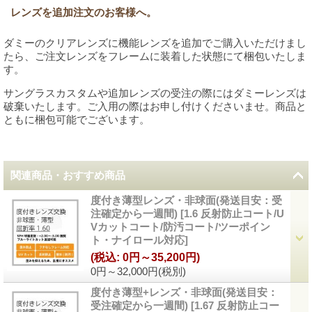
レンズを追加注文のお客様へ。
ダミーのクリアレンズに機能レンズを追加でご購入いただけまし
たら、ご注文レンズをフレームに装着した状態にて梱包いたしま
す。
サングラスカスタムや追加レンズの受注の際にはダミーレンズは
破棄いたします。ご入用の際はお申し付けくださいませ。商品と
ともに梱包可能でございます。
関連商品・おすすめ商品
度付き薄型レンズ・非球面(発送目安：受
注確定から一週間)
[
1.6 反射防止コート/U
Vカットコート/防汚コート/ツーポイン
ト・ナイロール対応
]
(税込
:
0円～35,200円)
0円～32,000円
(税別)
度付き薄型+レンズ・非球面(発送目安：
受注確定から一週間)
[
1.67 反射防止コー