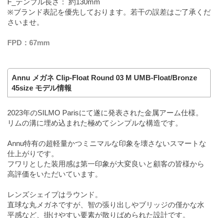
F_テンプル長さ： 約130mm
※ブランド表記を優先しております。若干の誤差はご了承くだ
さいませ。
FPD：67mm
Annu メガネ Clip-Float Round 03 M UMB-Float/Bronze
45size モデル情報
2023年のSILMO Parisにて遂に発表された金属アーム仕様。
リムの溝に埋め込まれた極めてシンプルな構造です。
Annu特有の超軽量かつミニマルな印象を壊さないスマートな
仕上がりです。
フワリとした装用感は第一印象が大変良いと顧客の皆様から
高評価をいただいています。
レンズシェイプはラウンド。
直球な丸メガネですが、智の張り出しやブリッジの僅かな水
平感など、掛けやすい要素が散りばめられた設計です。