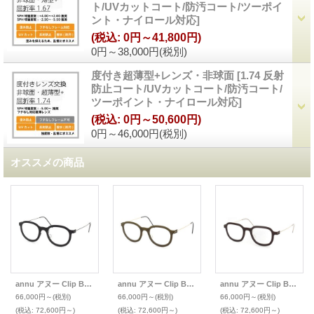
ト/UVカットコート/防汚コート/ツーポイ
ント・ナイロール対応
]
(税込
:
0円～41,800円)
0円～38,000円
(税別)
度付き超薄型+レンズ・非球面
[
1.74 反射
防止コート/UVカットコート/防汚コート/
ツーポイント・ナイロール対応
]
(税込
:
0円～50,600円)
0円～46,000円
(税別)
オススメの商品
annu アヌー Clip Bold/Float メガネ Panto 07 M 金属アームパット
annu アヌー Clip Bold/Float メガネ Panto 07 M 金属アームパット
annu アヌー Clip Bold/Float メガネ Square 14 M 金属アームパット
66,000円～
(税別)
66,000円～
(税別)
66,000円～
(税別)
(税込
:
72,600円～)
(税込
:
72,600円～)
(税込
:
72,600円～)