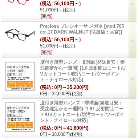
(税込
:
56,100円～)
51,000円～
(税別)
[完売]
Preciosa プレシオーサ メガネ
[
mod.705
col.17 DARK WALNUT (取扱店：大宮)
]
(税込
:
56,100円～)
51,000円～
(税別)
[完売]
度付き薄型レンズ・非球面(発送目安：受
注確定から一週間)
[
1.6 反射防止コート/U
Vカットコート/防汚コート/ツーポイン
ト・ナイロール対応
]
(税込
:
0円～35,200円)
0円～32,000円
(税別)
度付き薄型+レンズ・非球面(発送目安：
受注確定から一週間)
[
1.67 反射防止コー
ト/UVカットコート/防汚コート/ツーポイ
ント・ナイロール対応
]
(税込
:
0円～41,800円)
0円～38,000円
(税別)