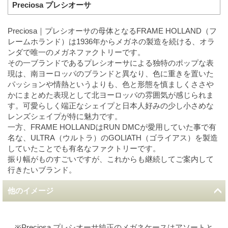
Preciosa プレシオーサ
Preciosa｜プレシオーサの母体となるFRAME HOLLAND（フ
レームホランド）は1936年からメガネの製造を続ける、オラ
ンダで唯一のメガネファクトリーです。
その一ブランドであるプレシオーサによる独特のポップな表
現は、南ヨーロッパのブランドと異なり、色に重きを置いた
パッションや情熱というよりも、色と形態を慎ましくささや
かにまとめた表現として北ヨーロッパの雰囲気が感じられま
す。可愛らしく端正なシェイプと日本人好みの少し小さめな
レンズシェイプが特に魅力です。
一方、FRAME HOLLANDはRUN DMCが愛用していた事で有
名な、ULTRA（ウルトラ）のGOLIATH（ゴライアス）を製造
していたことでも有名なファクトリーです。
振り幅がものすごいですが、これからも継続してご案内して
行きたいブランド。
他のイメージ
※Preciosa プレシオーサ純正のメガネケースはアソートと