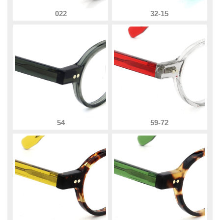
022
32-15
54
59-72