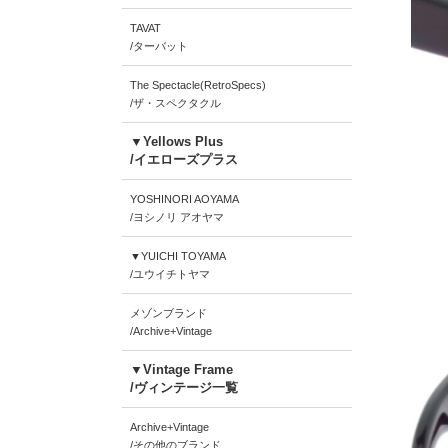
TAVAT
/ターバット
The Spectacle(RetroSpecs)
/ザ・スペクタクル
▼Yellows Plus
/イエローズプラス
YOSHINORI AOYAMA
/ヨシノリ アオヤマ
▼YUICHI TOYAMA
/ユウイチトヤマ
メゾンブランド
/Archive+Vintage
▼Vintage Frame
/ヴィンテージ一覧
Archive+Vintage
/その他のブランド