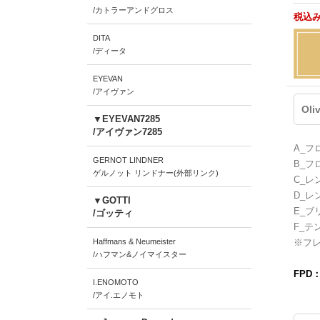
/カトラーアンドグロス
税込み
DITA
/ディータ
EYEVAN
/アイヴァン
Oli
▼EYEVAN7285
/アイヴァン7285
A_フ
GERNOT LINDNER
B_フ
ゲルノット リンドナー(外部リンク)
C_レ
D_レ
▼GOTTI
E_ブ
/ゴッティ
F_テ
Haffmans & Neumeister
※フ
/ハフマン&ノイマイスター
FPD
I.ENOMOTO
/アイ.エノモト