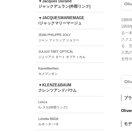
▼Jacques Durand
Oli
ジャックデュラン(外部リンク)
▼JACQUESMARIEMAGE
198
/ジャックマリーマージュ
195
る一
JEAN PHILIPPE JOLY
スク
ジャン フィリップ ジョリー
る、
JULIUS TART OPTICAL
人気の
ジュリアス タート オプティカル
女性
KameManNen
カメマンネン
Oli
▼KLENZE&BAUM
クレンツアンドバウム
ブラ
Lesca
/レスカ(外部リンク)
Olive
Lunetta BADA
モデ
ルネッタ バダ