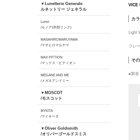
▼Lunetterie Generale
VICE
ルネットリー ジェネラル
カラ
Lunor
/ルノア(外部リンク)
Light 
MASAHIROMARUYAMA
/マサヒロマルヤマ
フレー
MAX PITTION
その
/マックス・ピティオン
●製造
MEGANE AND ME
/メガネアンドミー
▼MOSCOT
/モスコット
MYKITA
/マイキータ
▼Oliver Goldsmith
/オリバーゴールドスミス