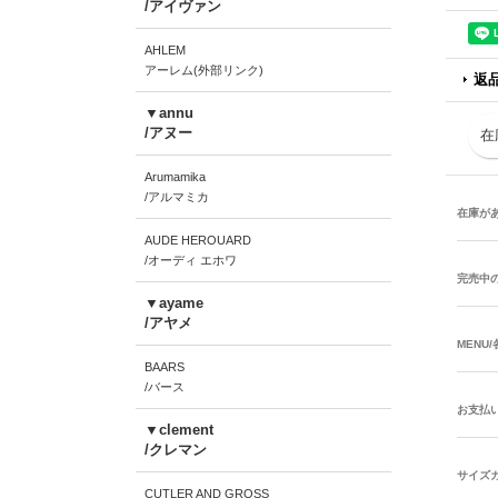
/アイヴァン
AHLEM
アーレム(外部リンク)
返
▼annu
/アヌー
在
Arumamika
/アルマミカ
在庫が
AUDE HEROUARD
/オーディ エホワ
完売中
▼ayame
/アヤメ
MENU
BAARS
/バース
お支払
▼clement
/クレマン
サイズ
CUTLER AND GROSS