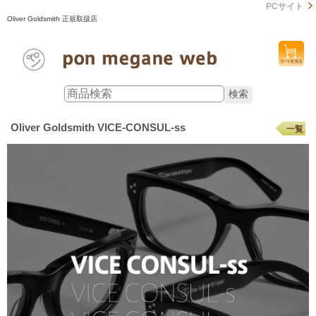
PCサイト
Oliver Goldsmith 正規取扱店
Oliver Goldsmith VICE-CONSUL-ss
一覧