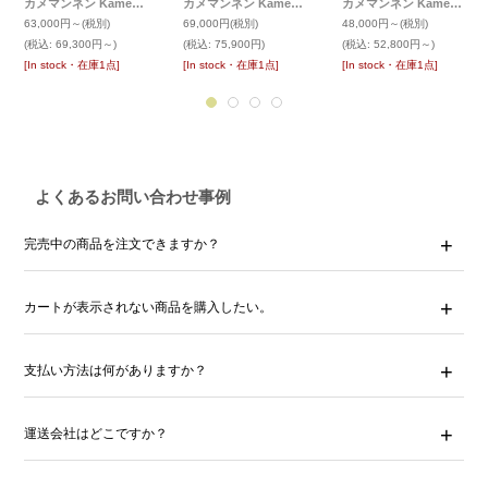
カメマンネン KameManNen 伊達メガネ KMN-9503 48size
カメマンネン KameManNen サングラス KMN-9501 48size
カメマンネン KameManNen メガネ KMN-9919(48)
63,000円～
(税別)
69,000円
(税別)
48,000円～
(税別)
(税込
:
69,300円～)
(税込
:
75,900円)
(税込
:
52,800円～)
[In stock・在庫1点]
[In stock・在庫1点]
[In stock・在庫1点]
よくあるお問い合わせ事例
完売中の商品を注文できますか？
カートが表示されない商品を購入したい。
支払い方法は何がありますか？
運送会社はどこですか？