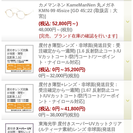
カメマンネン KameManNen 丸メガネ
KMN-99 45size
[
GD 45□22 (取扱店：大
宮)
]
(税込
:
52,800円～)
48,000円～
(税別)
[完売。ブランド在庫の確認を行います]
度付き薄型レンズ・非球面(発送目安：受
注確定から一週間)
[
1.6 反射防止コート/U
Vカットコート/防汚コート/ツーポイン
ト・ナイロール対応
]
(税込
:
0円～35,200円)
0円～32,000円
(税別)
度付き薄型+レンズ・非球面(発送目安：
受注確定から一週間)
[
1.67 反射防止コー
ト/UVカットコート/防汚コート/ツーポイ
ント・ナイロール対応
]
(税込
:
0円～41,800円)
0円～38,000円
(税別)
東海光学 度付きスーパーUVカットクリア
(ルティーナ素材)レンズ 非球面(発送目