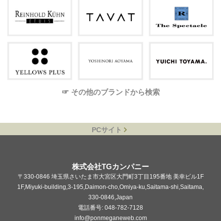
☞ その他のブランドから検索
PCサイト
株式会社TGカンパニー
〒330-0846 埼玉県さいたま市大宮区大門町3丁目195番地 美幸ビル1F
1F,Miyuki-building,3-195,Daimon-cho,Omiya-ku,Saitama-shi,Saitama,
330-0846,Japan
電話番号: 048-782-7128
info@ponmeganeweb.com