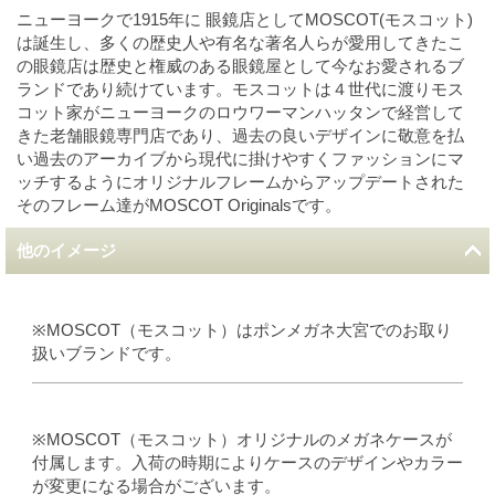
ニューヨークで1915年に 眼鏡店としてMOSCOT(モスコット)
は誕生し、多くの歴史人や有名な著名人らが愛用してきたこ
の眼鏡店は歴史と権威のある眼鏡屋として今なお愛されるブ
ランドであり続けています。モスコットは４世代に渡りモス
コット家がニューヨークのロウワーマンハッタンで経営して
きた老舗眼鏡専門店であり、過去の良いデザインに敬意を払
い過去のアーカイブから現代に掛けやすくファッションにマ
ッチするようにオリジナルフレームからアップデートされた
そのフレーム達がMOSCOT Originalsです。
他のイメージ
※MOSCOT（モスコット）はポンメガネ大宮でのお取り
扱いブランドです。
※MOSCOT（モスコット）オリジナルのメガネケースが
付属します。入荷の時期によりケースのデザインやカラー
が変更になる場合がございます。