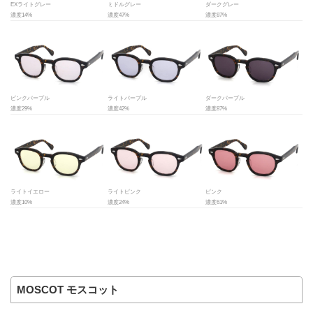
EXライトグレー
ミドルグレー
ダークグレー
濃度14%
濃度47%
濃度87%
ピンクパープル
ライトパープル
ダークパープル
濃度29%
濃度42%
濃度87%
ライトイエロー
ライトピンク
ピンク
濃度10%
濃度24%
濃度61%
MOSCOT モスコット