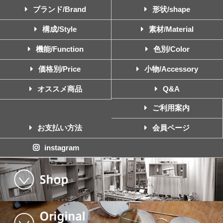
ブランド/Brand
形状/shape
構成/Style
素材/Material
機能/Function
色別/Color
価格別/Price
小物/Accessory
オススメ商品
Q&A
ご利用案内
お支払い方法
会員ページ
instagram