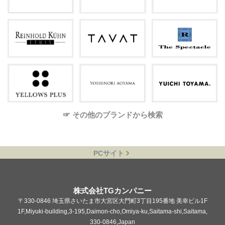
☞ その他のブランドから検索
PCサイト
株式会社TGカンパニー
〒330-0846 埼玉県さいたま市大宮区大門町3丁目195番地 美幸ビル1F
1F,Miyuki-building,3-195,Daimon-cho,Omiya-ku,Saitama-shi,Saitama,
330-0846,Japan