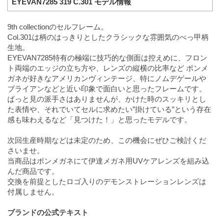
EYEVAN7285 319 C.301 モデル情報
9th collectionのセルフレーム。
Col.301は柄のはっきりとしたクラシックな雰囲気のべっ甲柄
生地。
EYEVAN7285特有の極端に技巧的な側面は控えめに、フロン
ト両端のエッジの立ち方や、レンズの縦横の比率など ポンメ
ガネが好きなアメリカンヴィンテージ、特にノムデゲールや
ブライアンなどと近い印象で面白いと思ったフレームです。
ぱっと見の派手さはありませんが、かけた時のスッキリとし
た表情や、それでいてセルに求めたい”掛けている”という存在
感も味わえるなど「見つけた！」と思ったモデルです。
次回生産時期などは未定のため、この機会にぜひご検討くだ
さいませ。
当商品はポンメガネにて伊達メガネ用UVケアレンズを組み込
んだ商品です。
交換を前提としたロゴ入りのデモンストレーションレンズは
付属しません。
ブランドの公式テキスト