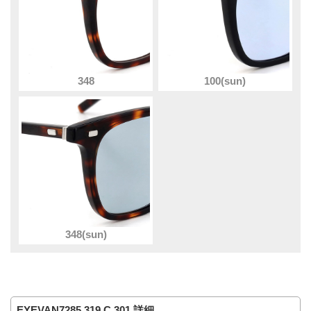
348
100(sun)
348(sun)
EYEVAN7285 319 C.301 詳細