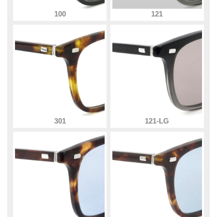
100
121
301
121-LG