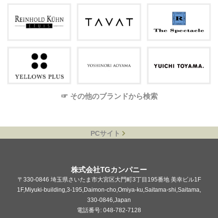
☞ その他のブランドから検索
PCサイト
株式会社TGカンパニー
〒330-0846 埼玉県さいたま市大宮区大門町3丁目195番地 美幸ビル1F
1F,Miyuki-building,3-195,Daimon-cho,Omiya-ku,Saitama-shi,Saitama,
330-0846,Japan
電話番号: 048-782-7128