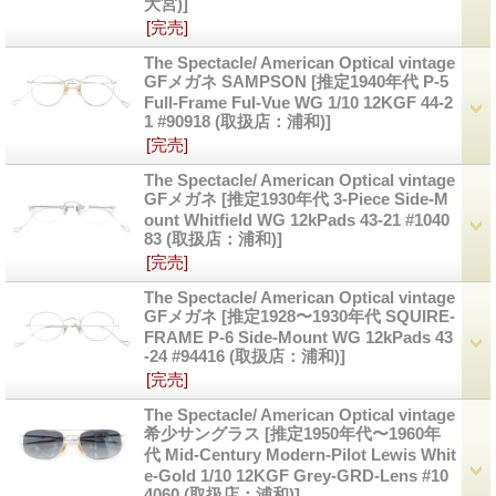
大宮)]
[完売]
The Spectacle/ American Optical vintage
GFメガネ SAMPSON
[推定1940年代 P-5
Full-Frame Ful-Vue WG 1/10 12KGF 44-2
1 #90918 (取扱店：浦和)]
[完売]
The Spectacle/ American Optical vintage
GFメガネ
[推定1930年代 3-Piece Side-M
ount Whitfield WG 12kPads 43-21 #1040
83 (取扱店：浦和)]
[完売]
The Spectacle/ American Optical vintage
GFメガネ
[推定1928〜1930年代 SQUIRE-
FRAME P-6 Side-Mount WG 12kPads 43
-24 #94416 (取扱店：浦和)]
[完売]
The Spectacle/ American Optical vintage
希少サングラス
[推定1950年代〜1960年
代 Mid-Century Modern-Pilot Lewis Whit
e-Gold 1/10 12KGF Grey-GRD-Lens #10
4060 (取扱店：浦和)]