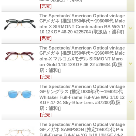
[完売]
The Spectacle/ American Optical vintage
GFメガネ
[推定1950年代〜1960年代 Malc
olm-X SIRMONT Combination BS-WG 1/
10 12KGF 46-20 #225704 (取扱店：浦和)]
[完売]
The Spectacle/ American Optical vintage
GFメガネ
[推定1950年代〜1960年代 Malc
olm-X マルコムXモデル SIRMONT Maro
on-Gold 1/10 12KGF 46-22 #26634 (取扱
店：浦和)]
[完売]
The Spectacle/ American Optical vintage
GFサングラス
[推定1930年代〜1940年代
Whitaker Full-Frame Ful-Vue WG 1/10 12
KGF 47-24 Sky-Blue-Lens #87200(取扱
店：浦和)]
[完売]
The Spectacle/ American Optical vintage
GFメガネ SAMPSON
[推定1940年代 P-5
Full-Frame Ful-Vue YG 1/10 12KGF 44-2