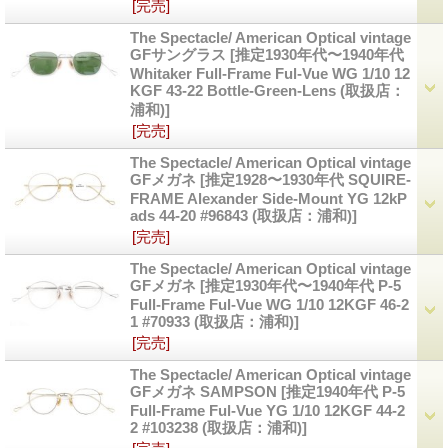
[完売]
The Spectacle/ American Optical vintage
GFサングラス
[推定1930年代〜1940年代
Whitaker Full-Frame Ful-Vue WG 1/10 12
KGF 43-22 Bottle-Green-Lens (取扱店：
浦和)]
[完売]
The Spectacle/ American Optical vintage
GFメガネ
[推定1928〜1930年代 SQUIRE-
FRAME Alexander Side-Mount YG 12kP
ads 44-20 #96843 (取扱店：浦和)]
[完売]
The Spectacle/ American Optical vintage
GFメガネ
[推定1930年代〜1940年代 P-5
Full-Frame Ful-Vue WG 1/10 12KGF 46-2
1 #70933 (取扱店：浦和)]
[完売]
The Spectacle/ American Optical vintage
GFメガネ SAMPSON
[推定1940年代 P-5
Full-Frame Ful-Vue YG 1/10 12KGF 44-2
2 #103238 (取扱店：浦和)]