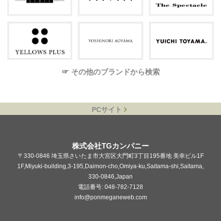
☞ その他のブランドから検索
PCサイト
株式会社TGカンパニー
〒330-0846 埼玉県さいたま市大宮区大門町3丁目195番地 美幸ビル1F
1F,Miyuki-building,3-195,Daimon-cho,Omiya-ku,Saitama-shi,Saitama,
330-0846,Japan
電話番号: 048-782-7128
info@ponmeganeweb.com