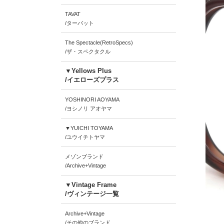
TAVAT
/ターバット
The Spectacle(RetroSpecs)
/ザ・スペクタクル
▼Yellows Plus
/イエローズプラス
YOSHINORI AOYAMA
/ヨシノリ アオヤマ
▼YUICHI TOYAMA
/ユウイチトヤマ
メゾンブランド
/Archive+Vintage
▼Vintage Frame
/ヴィンテージ一覧
Archive+Vintage
/その他のブランド