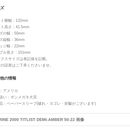
ズ
ト横幅：132mm
ト高さ：41.5mm
ズの幅：50mm
ズ縦幅：36mm
ッジ幅：22mm
プル長さ：151mm
ックスサイズは表記値を記載。
干の誤差はご了承くださいませ。
他の情報
造：アメリカ
り扱い：ポンメガネ大宮
品：ペーパースリーブ(破れ・ヨゴレ・折皺がございます)
INE 2000 TITLIST DEMI-AMBER 50-22 画像