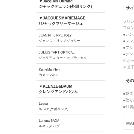
▼Jacques Durand
ジャックデュラン(外部リンク)
サイ
▼JACQUESMARIEMAGE
フロン
/ジャックマリーマージュ
フロン
●レン
JEAN PHILIPPE JOLY
●レン
ジャン フィリップ ジョリー
●ブリ
JULIUS TART OPTICAL
●テン
ジュリアス タート オプティカル
※ボ
※若
KameManNen
カメマンネン
その
▼KLENZE&BAUM
クレンツアンドバウム
●製
●取
Lesca
●付属
/レスカ(外部リンク)
Lunetta BADA
MAR
ルネッタ バダ