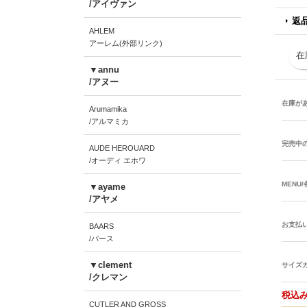
/アイヴァン
返
AHLEM
アーレム(外部リンク)
在
▼annu
/アヌー
在庫が
Arumamika
/アルマミカ
完売中
AUDE HEROUARD
/オーディ エホワ
MENU
▼ayame
/アヤメ
お支払
BAARS
/バース
▼clement
サイズ
/クレマン
税込み
CUTLER AND GROSS