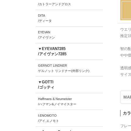
/カトラーアンドグロス
DITA
/ディータ
ウエ
EYEVAN
推定1
/アイヴァン
▼EYEVAN7285
智の
/アイヴァン7285
やや
GERNOT LINDNER
透明
ゲルノット リンドナー(外部リンク)
サイ
▼GOTTI
/ゴッティ
MAR
Haffmans & Neumeister
/ハフマン&ノイマイスター
カラ
I.ENOMOTO
/アイ.エノモト
フレ