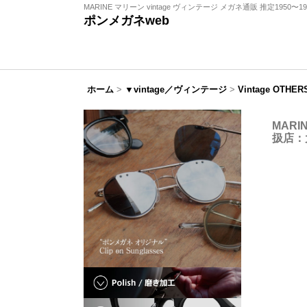
MARINE マリーン vintage ヴィンテージ メガネ通販 推定1950〜1960年
ポンメガネweb
ホーム
>
▼vintage／ヴィンテージ
>
Vintage OTHER
MARI
扱店：