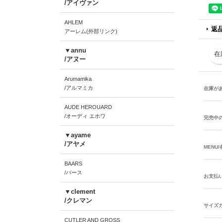
/アイヴァン
AHLEM
返
アーレム(外部リンク)
▼annu
在
/アヌー
Arumamika
/アルマミカ
在庫が
AUDE HEROUARD
/オーディ エホワ
完売中
▼ayame
/アヤメ
MENU
BAARS
/バース
お支払
▼clement
/クレマン
サイズ
CUTLER AND GROSS