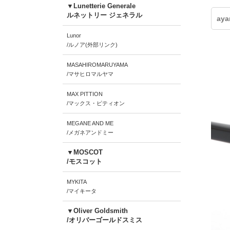
▼Lunetterie Generale
ルネットリー ジェネラル
ay
Lunor
/ルノア(外部リンク)
MASAHIROMARUYAMA
/マサヒロマルヤマ
MAX PITTION
/マックス・ピティオン
MEGANE AND ME
/メガネアンドミー
▼MOSCOT
/モスコット
MYKITA
/マイキータ
▼Oliver Goldsmith
/オリバーゴールドスミス