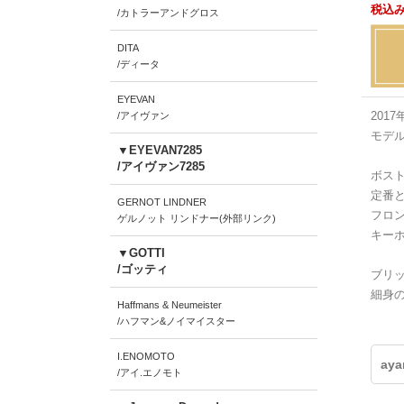
税込み
/カトラーアンドグロス
DITA
/ディータ
EYEVAN
201
/アイヴァン
モデ
▼EYEVAN7285
/アイヴァン7285
ボスト
定番
GERNOT LINDNER
フロ
ゲルノット リンドナー(外部リンク)
キー
▼GOTTI
/ゴッティ
ブリ
細身
Haffmans & Neumeister
/ハフマン&ノイマイスター
I.ENOMOTO
ay
/アイ.エノモト