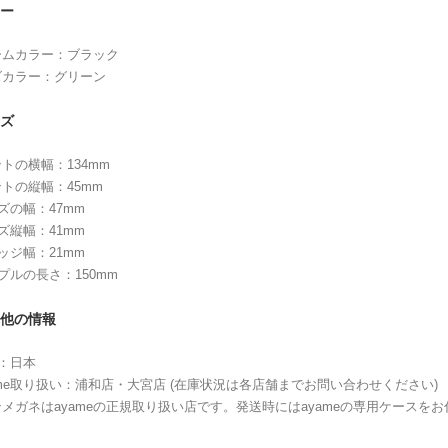
ー
ームカラー：ブラック
ズカラー：グリーン
ズ
トの横幅：134mm
トの縦幅：45mm
ズの幅：47mm
ズ縦幅：41mm
ッジ幅：21mm
プルの長さ：150mm
他の情報
：日本
ame取り扱い：浦和店・大宮店 (在庫状況は各店舗までお問い合わせください)
メガネはayameの正規取り扱い店です。発送時にはayameの専用ケースを