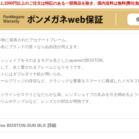
1,1000円以上のご注文は特記のある一部商品を除き、国内送料は無料(弊社
7年秋に発表されたアセテートフレーム。
ル名にブランドの並々ならぬ自信が伺えます。
ンシェイプをそのままモデル名としたayameのBOSTON。
として、永く愛されるフレームとなりそうです。
ントにはダブルダイヤ鋲が用いられ、
ホールブリッジの存在など、クラシックな要素をスマートに構成したメガネフ
ッジラインがスラリとなだらかな為、レンズシェイプの丸みを引き締めるよう
のリムやテンプルなど、レンズとの対比が明快です。
ame BOSTON-SUN BLK 詳細