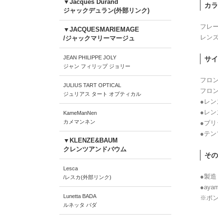
▼Jacques Durand
カラ
ジャックデュラン(外部リンク)
フレ
▼JACQUESMARIEMAGE
レン
/ジャックマリーマージュ
JEAN PHILIPPE JOLY
サイ
ジャン フィリップ ジョリー
フロン
JULIUS TART OPTICAL
フロン
ジュリアス タート オプティカル
●レン
●レン
KameManNen
カメマンネン
●ブリ
●テン
▼KLENZE&BAUM
クレンツアンドバウム
その
Lesca
●製造
/レスカ(外部リンク)
●ay
Lunetta BADA
※ポン
ルネッタ バダ