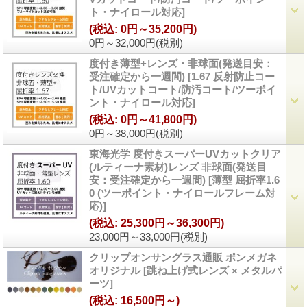
ト・ナイロール対応
]
(税込
:
0円～35,200円)
0円～32,000円
(税別)
度付き薄型+レンズ・非球面(発送目安：
受注確定から一週間)
[
1.67 反射防止コー
ト/UVカットコート/防汚コート/ツーポイ
ント・ナイロール対応
]
(税込
:
0円～41,800円)
0円～38,000円
(税別)
東海光学 度付きスーパーUVカットクリア
(ルティーナ素材)レンズ 非球面(発送目
安：受注確定から一週間)
[
薄型 屈折率1.6
0 (ツーポイント・ナイロールフレーム対
応)
]
(税込
:
25,300円～36,300円)
23,000円～33,000円
(税別)
クリップオンサングラス通販 ポンメガネ
オリジナル
[
跳ね上げ式レンズ × メタルパ
ーツ
]
(税込
:
16,500円～)