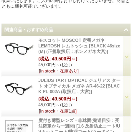
破棄いたします。ご入用の際はお申し付けくださいませ。商品と
ともに梱包可能でございます。
関連商品・おすすめ商品
モスコット MOSCOT 定番メガネ
LEMTOSH レムトッシュ
[
BLACK 46size
(M) (正規取扱店：ポンメガネ大宮)
]
(税込
:
49,500円～)
45,000円～
(税別)
[In stock・在庫あり]
JULIUS TART OPTICAL ジュリアス ター
ト オプティカル メガネ AR-46-22
[
BLAC
K PL-002A (取扱店：大宮)
]
(税込
:
49,500円～)
45,000円～
(税別)
[In stock・在庫1点]
度付き薄型レンズ・非球面(発送目安：受
注確定から一週間)
[
1.6 反射防止コート/U
Vカットコート/防汚コート/ツーポイン