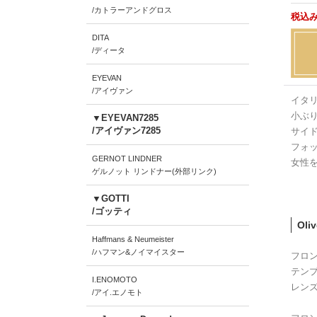
/カトラーアンドグロス
税込み
DITA
/ディータ
EYEVAN
/アイヴァン
イタリ
小ぶ
▼EYEVAN7285
/アイヴァン7285
サイ
フォ
GERNOT LINDNER
女性
ゲルノット リンドナー(外部リンク)
▼GOTTI
/ゴッティ
Oli
Haffmans & Neumeister
/ハフマン&ノイマイスター
フロ
テン
I.ENOMOTO
レン
/アイ.エノモト