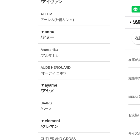
/アイヴァン
AHLEM
アーレム(外部リンク)
返
▼annu
/アヌー
在
Arumamika
/アルマミカ
在庫が
AUDE HEROUARD
/オーディ エホワ
完売中
▼ayame
/アヤメ
MENU
BAARS
/バース
お支払
▼clement
/クレマン
サイズ
CUTLER AND GROSS