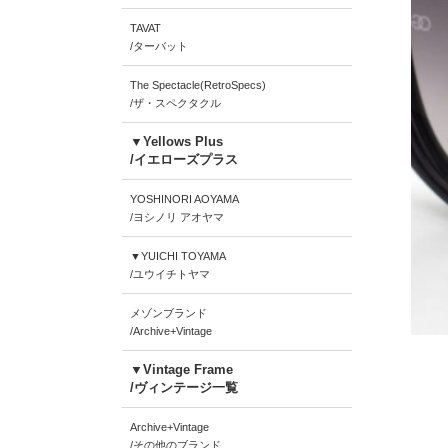
TAVAT
/ターバット
The Spectacle(RetroSpecs)
/ザ・スペクタクル
▼Yellows Plus
/イエローズプラス
YOSHINORI AOYAMA
/ヨシノリ アオヤマ
▼YUICHI TOYAMA
/ユウイチトヤマ
メゾンブランド
/Archive+Vintage
▼Vintage Frame
/ヴィンテージ一覧
Archive+Vintage
/その他のブランド