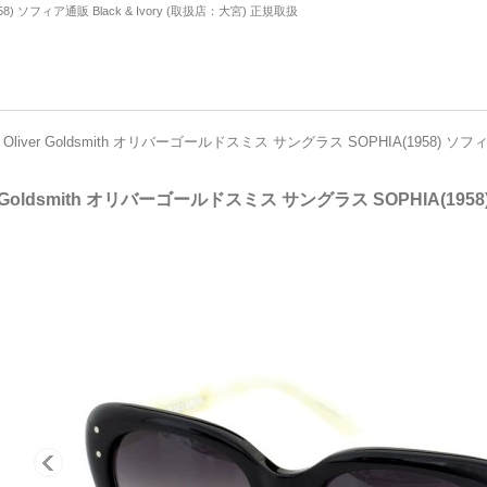
58) ソフィア通販 Black & Ivory (取扱店：大宮) 正規取扱
Oliver Goldsmith オリバーゴールドスミス サングラス SOPHIA(1958) ソフ
er Goldsmith オリバーゴールドスミス サングラス SOPHIA(195