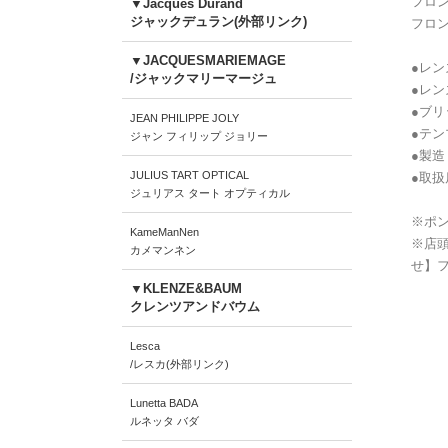
フロン
▼Jacques Durand
ジャックデュラン(外部リンク)
フロン
▼JACQUESMARIEMAGE
●レン
/ジャックマリーマージュ
●レン
●ブリ
JEAN PHILIPPE JOLY
●テン
ジャン フィリップ ジョリー
●製造
JULIUS TART OPTICAL
●取
ジュリアス タート オプティカル
※ポン
KameManNen
※店
カメマンネン
せ】
▼KLENZE&BAUM
クレンツアンドバウム
Lesca
/レスカ(外部リンク)
Lunetta BADA
ルネッタ バダ