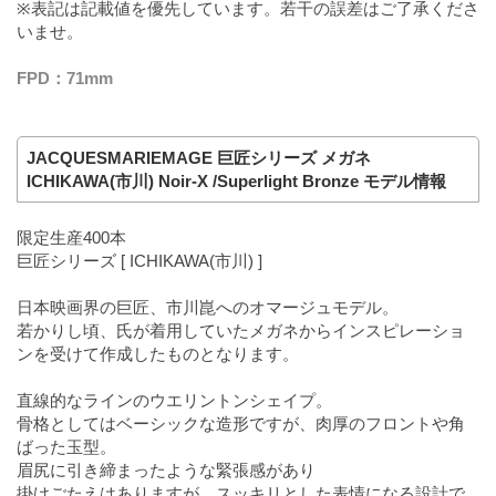
※表記は記載値を優先しています。若干の誤差はご了承くださ
いませ。
FPD：71mm
JACQUESMARIEMAGE 巨匠シリーズ メガネ
ICHIKAWA(市川) Noir-X /Superlight Bronze モデル情報
限定生産400本
巨匠シリーズ [ ICHIKAWA(市川) ]
日本映画界の巨匠、市川崑へのオマージュモデル。
若かりし頃、氏が着用していたメガネからインスピレーショ
ンを受けて作成したものとなります。
直線的なラインのウエリントンシェイプ。
骨格としてはベーシックな造形ですが、肉厚のフロントや角
ばった玉型。
眉尻に引き締まったような緊張感があり
掛けごたえはありますが、スッキリとした表情になる設計で