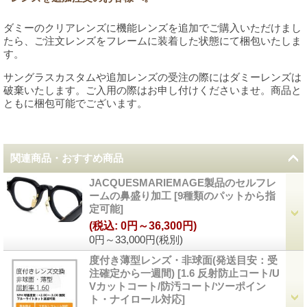
ダミーのクリアレンズに機能レンズを追加でご購入いただけまし
たら、ご注文レンズをフレームに装着した状態にて梱包いたしま
す。
サングラスカスタムや追加レンズの受注の際にはダミーレンズは
破棄いたします。ご入用の際はお申し付けくださいませ。商品と
ともに梱包可能でございます。
関連商品・おすすめ商品
JACQUESMARIEMAGE製品のセルフレ
ームの鼻盛り加工
[
9種類のパットから指
定可能
]
(税込
:
0円～36,300円)
0円～33,000円
(税別)
度付き薄型レンズ・非球面(発送目安：受
注確定から一週間)
[
1.6 反射防止コート/U
Vカットコート/防汚コート/ツーポイン
ト・ナイロール対応
]