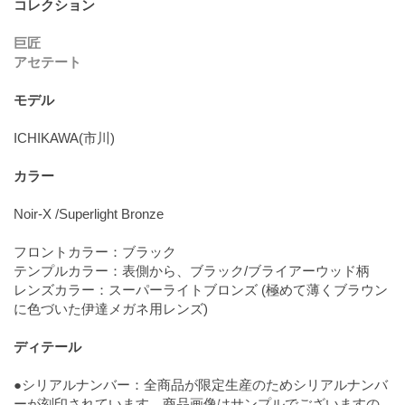
コレクション
巨匠
アセテート
モデル
ICHIKAWA(市川)
カラー
Noir-X /Superlight Bronze
フロントカラー：ブラック
テンプルカラー：表側から、ブラック/ブライアーウッド柄
レンズカラー：スーパーライトブロンズ (極めて薄くブラウン
に色づいた伊達メガネ用レンズ)
ディテール
●シリアルナンバー：全商品が限定生産のためシリアルナンバ
ーが刻印されています。商品画像はサンプルでございますの