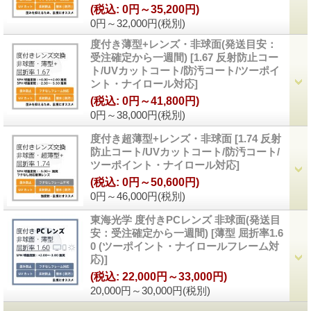
(税込
:
0円～35,200円)
0円～32,000円
(税別)
度付き薄型+レンズ・非球面(発送目安：
受注確定から一週間)
[
1.67 反射防止コー
ト/UVカットコート/防汚コート/ツーポイ
ント・ナイロール対応
]
(税込
:
0円～41,800円)
0円～38,000円
(税別)
度付き超薄型+レンズ・非球面
[
1.74 反射
防止コート/UVカットコート/防汚コート/
ツーポイント・ナイロール対応
]
(税込
:
0円～50,600円)
0円～46,000円
(税別)
東海光学 度付きPCレンズ 非球面(発送目
安：受注確定から一週間)
[
薄型 屈折率1.6
0 (ツーポイント・ナイロールフレーム対
応)
]
(税込
:
22,000円～33,000円)
20,000円～30,000円
(税別)