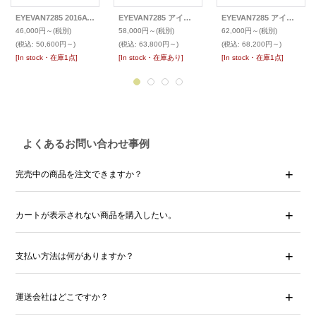
EYEVAN7285 2016AW ワンポイントメガネ 141 (46)
EYEVAN7285 アイヴァン7285 メガネ 770 (46)
EYEVAN7285 アイヴァン7285 2026SS メガネ 1015
46,000円～
(税別)
58,000円～
(税別)
62,000円～
(税別)
(税込
:
50,600円～)
(税込
:
63,800円～)
(税込
:
68,200円～)
[In stock・在庫1点]
[In stock・在庫あり]
[In stock・在庫1点]
よくあるお問い合わせ事例
完売中の商品を注文できますか？
カートが表示されない商品を購入したい。
支払い方法は何がありますか？
運送会社はどこですか？