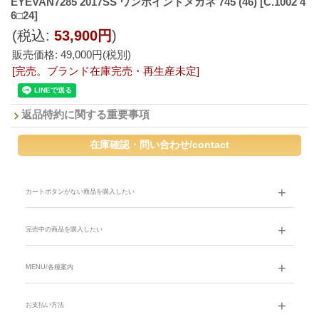
EYEVAN7285 2017SS ワンポイントメガネ 745 (46)
[C.1002 4
6□24]
(税込
:
53,900円
)
販売価格
:
49,000円
(税別)
[完売。ブランド在庫完売・再生産未定]
返品特約に関する重要事項
カートボタンがない商品を購入したい
完売中の商品を購入したい
MENU/各種案内
お支払い方法