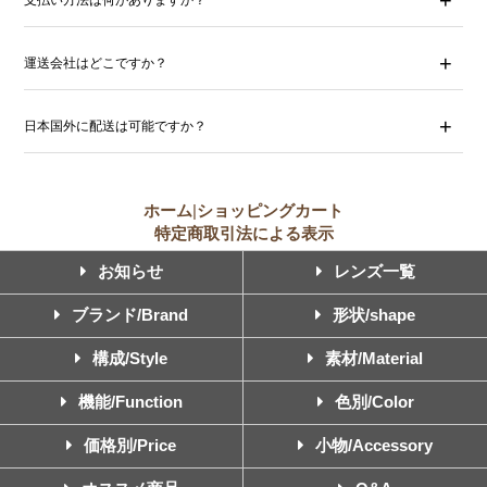
運送会社はどこですか？
日本国外に配送は可能ですか？
ホーム
|
ショッピングカート
特定商取引法による表示
お知らせ
レンズ一覧
ブランド/Brand
形状/shape
構成/Style
素材/Material
機能/Function
色別/Color
価格別/Price
小物/Accessory