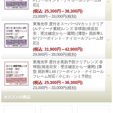
0 (ツーポイント・ナイロールフレーム対
応)
]
(税込
:
25,300円～36,300円)
23,000円～33,000円
(税別)
東海光学 度付きスーパーUVカットクリア
(ルティーナ素材)レンズ 非球面(発送目
安：受注確定から一週間)
[
薄型+ 屈折率1.
67 (ツーポイント・ナイロールフレーム対
応)
]
(税込
:
31,900円～42,900円)
29,000円～39,000円
(税別)
東海光学 度付き美肌予防クリアレンズ 非
球面(発送目安：受注確定から一週間)
[
薄
型 屈折率1.60 (ツーポイント・ナイロール
フレーム対応 / 小じわ・シミ予防)
]
(税込
:
25,300円～36,300円)
23,000円～33,000円
(税別)
オススメの商品