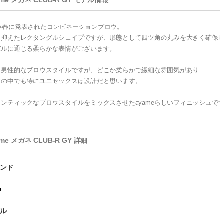
ame メガネ CLUB-R GY モデル情報
5年春に発表されたコンビネーションブロウ。
を抑えたレクタングルシェイプですが、形態として四ツ角の丸みを大きく確保
バルに通じる柔らかな表情がございます。
は男性的なブロウスタイルですが、どこか柔らかで繊細な雰囲気があり
ウの中でも特にユニセックスは設計だと思います。
センティックなブロウスタイルをミックスさせたayameらしいフィニッシュで
ame メガネ CLUB-R GY 詳細
ンド
e
ル