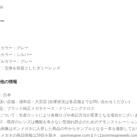
-R
ー
ウカラー：グレー
ルカラー：シルバー
プルカラー：グレー
ズ：交換を前提としたダミーレンズ
他の情報
：日本
扱い店舗：浦和店・大宮店 (在庫状況は各店舗までお問い合わせください)
属品：ブランド純正メガネケース・クリーニングクロス
印について：生産ロットにより各種ロゴや表記方法が変更となる場合がござい
ンズ：既存のレンズは機能を有さない型崩れ防止のためのデモンストレーショ
品画像はポンメガネに入荷した商品の中からサンプルとなる一本を撮影してお
メガネの商品情報はSNSを除き、ponmegane.comまたはponmeganewe