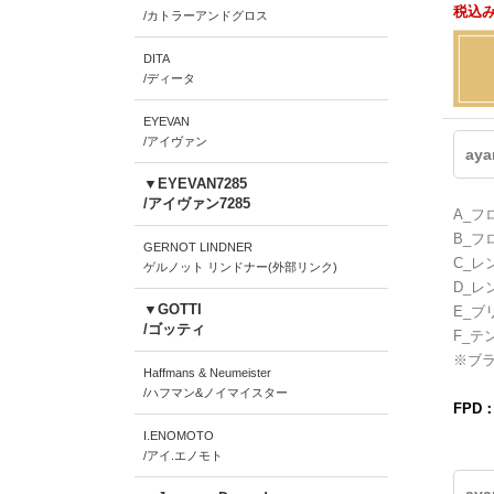
税込み
/カトラーアンドグロス
DITA
/ディータ
EYEVAN
/アイヴァン
ay
▼EYEVAN7285
/アイヴァン7285
A_フ
B_フ
GERNOT LINDNER
C_レ
ゲルノット リンドナー(外部リンク)
D_レ
▼GOTTI
E_ブ
/ゴッティ
F_テ
※ブ
Haffmans & Neumeister
/ハフマン&ノイマイスター
FPD
I.ENOMOTO
/アイ.エノモト