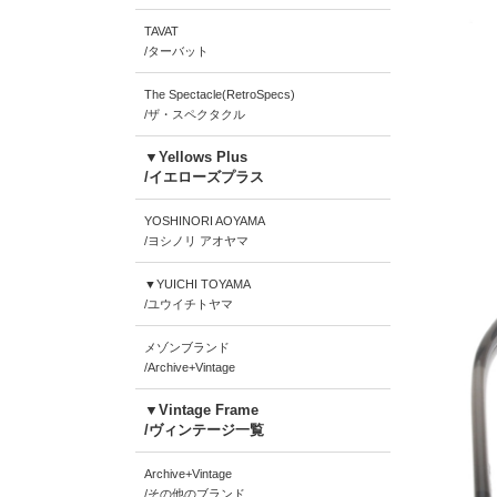
TAVAT
/ターバット
The Spectacle(RetroSpecs)
/ザ・スペクタクル
▼Yellows Plus
/イエローズプラス
YOSHINORI AOYAMA
/ヨシノリ アオヤマ
▼YUICHI TOYAMA
/ユウイチトヤマ
メゾンブランド
/Archive+Vintage
▼Vintage Frame
/ヴィンテージ一覧
Archive+Vintage
/その他のブランド