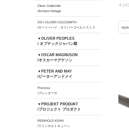
イン
Oliver Goldsmith
/Archive+Vintage
OG× OLIVER GOLDSMITH
ay
/オージーバイ・オリバーゴールドスミス
▼OLIVER PEOPLES
/ オプテックジャパン期
▼OSCAR MAGNUSON
/オスカーマグナソン
▼PETER AND MAY
/ピーターアンドメイ
Preciosa
/プレシオーサ
▼PROJEKT PRODUKT
/プロジェクト プロダクト
REINHOLD KÜHN
/ラインホルトキューン