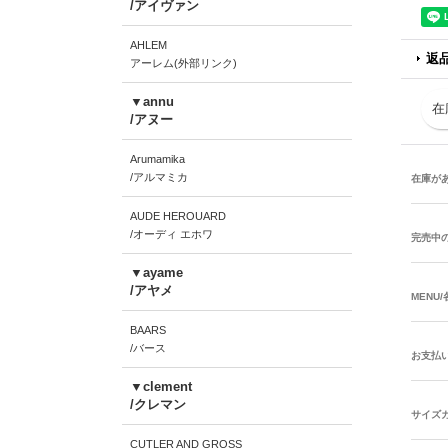
/アイヴァン
AHLEM
返
アーレム(外部リンク)
▼annu
在
/アヌー
Arumamika
/アルマミカ
在庫が
AUDE HEROUARD
/オーディ エホワ
完売中
▼ayame
/アヤメ
MENU
BAARS
/バース
お支払
▼clement
/クレマン
サイズ
CUTLER AND GROSS