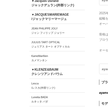
ay
▼Jacques Durand
ジャックデュラン(外部リンク)
202
▼JACQUESMARIEMAGE
縦幅
/ジャックマリーマージュ
オー
JEAN PHILIPPE JOLY
ジャン フィリップ ジョリー
骨格
ブロ
JULIUS TART OPTICAL
ジュリアス タート オプティカル
オー
KameManNen
カメマンネン
ay
▼KLENZE&BAUM
クレンツアンドバウム
ブラ
Lesca
/レスカ(外部リンク)
ayam
Lunetta BADA
ルネッタ バダ
モデ