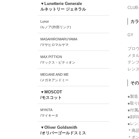
▼Lunetterie Generale
CLUB
ルネットリー ジェネラル
カラ
Lunor
/ルノア(外部リンク)
GY
MASAHIROMARUYAMA
/マサヒロマルヤマ
ブロ
メタ
MAX PITTION
テン
/マックス・ピティオン
レン
MEGANE AND ME
/メガネアンドミー
その
▼MOSCOT
●製造
/モスコット
●取り
●付
MYKITA
/マイキータ
●刻
●レ
▼Oliver Goldsmith
＊商
/オリバーゴールドスミス
＊ポン