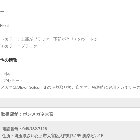
ー
Float
ントカラー：上部がブラック、下部がクリアのツートン
プルカラー：ブラック
他の情報
：日本
材：アセテート
メガネはOliver Goldsmithの正規取り扱い店です。発送時に専用メガネ
取扱店舗：ポンメガネ大宮
電話番号：048-782-7128
住所：埼玉県さいたま市大宮区大門町3-195 美幸ビル1F