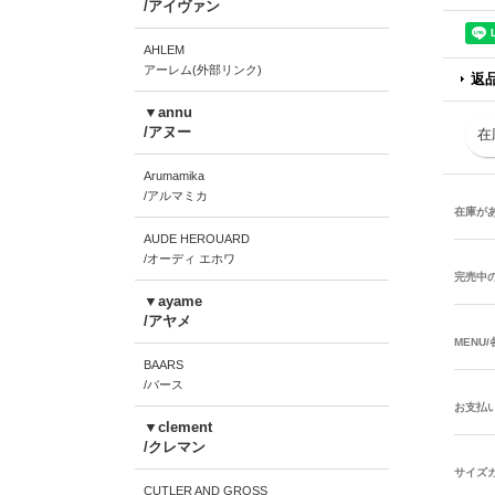
/アイヴァン
AHLEM
アーレム(外部リンク)
返
▼annu
/アヌー
在
Arumamika
/アルマミカ
在庫が
AUDE HEROUARD
/オーディ エホワ
完売中
▼ayame
/アヤメ
MENU
BAARS
/バース
お支払
▼clement
/クレマン
サイズ
CUTLER AND GROSS