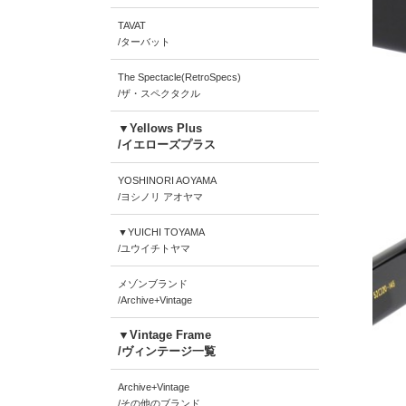
TAVAT
/ターバット
The Spectacle(RetroSpecs)
/ザ・スペクタクル
▼Yellows Plus
/イエローズプラス
YOSHINORI AOYAMA
/ヨシノリ アオヤマ
▼YUICHI TOYAMA
/ユウイチトヤマ
メゾンブランド
/Archive+Vintage
▼Vintage Frame
/ヴィンテージ一覧
Archive+Vintage
/その他のブランド