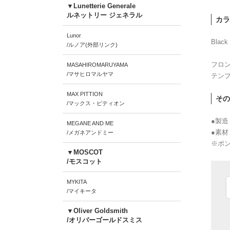
▼Lunetterie Generale
ルネットリー ジェネラル
カラ
Lunor
Black 
/ルノア(外部リンク)
フロ
MASAHIROMARUYAMA
/マサヒロマルヤマ
テン
MAX PITTION
その
/マックス・ピティオン
●製造
MEGANE AND ME
●素
/メガネアンドミー
※ポン
▼MOSCOT
/モスコット
MYKITA
/マイキータ
▼Oliver Goldsmith
/オリバーゴールドスミス