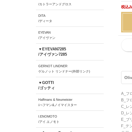
/カトラーアンドグロス
税込み
DITA
/ディータ
EYEVAN
/アイヴァン
▼EYEVAN7285
/アイヴァン7285
GERNOT LINDNER
ゲルノット リンドナー(外部リンク)
Oli
▼GOTTI
/ゴッティ
A_フ
Haffmans & Neumeister
B_フ
/ハフマン&ノイマイスター
C_レ
D_レ
I.ENOMOTO
E_ブ
/アイ.エノモト
F_テ