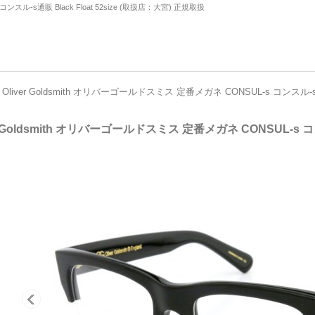
コンスル-s通販 Black Float 52size (取扱店：大宮) 正規取扱
Oliver Goldsmith オリバーゴールドスミス 定番メガネ CONSUL-s コンスル-
er Goldsmith オリバーゴールドスミス 定番メガネ CONSUL-s 