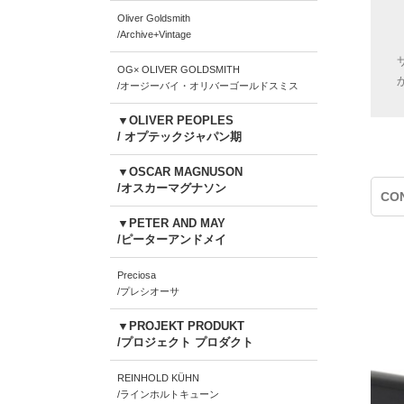
Oliver Goldsmith
/Archive+Vintage
OG× OLIVER GOLDSMITH
/オージーバイ・オリバーゴールドスミス
▼OLIVER PEOPLES
/ オプテックジャパン期
▼OSCAR MAGNUSON
/オスカーマグナソン
CON
▼PETER AND MAY
/ピーターアンドメイ
Preciosa
/プレシオーサ
▼PROJEKT PRODUKT
/プロジェクト プロダクト
REINHOLD KÜHN
/ラインホルトキューン