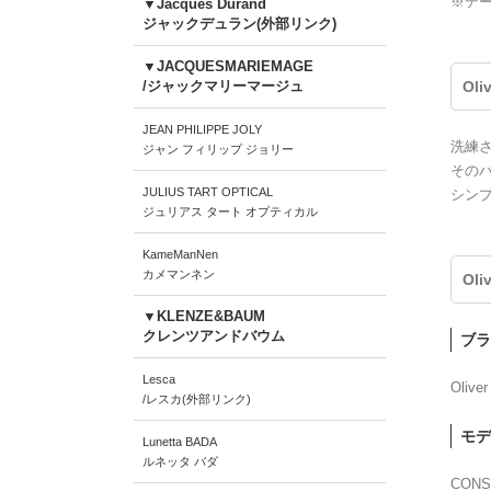
※デ
▼Jacques Durand
ジャックデュラン(外部リンク)
▼JACQUESMARIEMAGE
/ジャックマリーマージュ
Oli
JEAN PHILIPPE JOLY
洗練
ジャン フィリップ ジョリー
その
JULIUS TART OPTICAL
シン
ジュリアス タート オプティカル
KameManNen
カメマンネン
Oli
▼KLENZE&BAUM
クレンツアンドバウム
ブラ
Lesca
Oliver
/レスカ(外部リンク)
モデ
Lunetta BADA
ルネッタ バダ
CONS