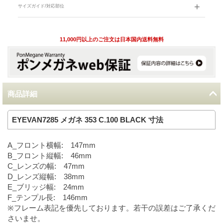
サイズガイド/対応部位
11,000円以上のご注文は日本国内送料無料
商品詳細
EYEVAN7285 メガネ 353 C.100 BLACK 寸法
A_フロント横幅: 147mm
B_フロント縦幅: 46mm
C_レンズの幅: 47mm
D_レンズ縦幅: 38mm
E_ブリッジ幅: 24mm
F_テンプル長: 146mm
※フレーム表記を優先しております。若干の誤差はご了承くだ
さいませ。