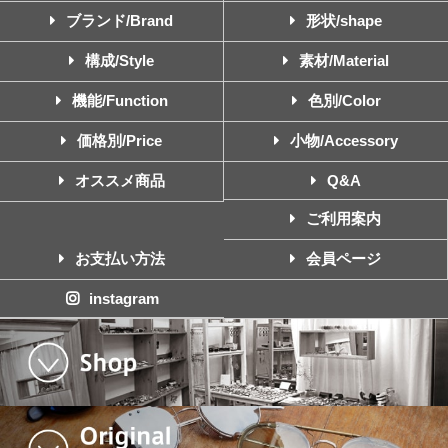
ブランド/Brand
形状/shape
構成/Style
素材/Material
機能/Function
色別/Color
価格別/Price
小物/Accessory
オススメ商品
Q&A
ご利用案内
お支払い方法
会員ページ
instagram