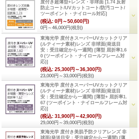
度付き超薄型+レンズ・非球面
[
1.74 反射
防止コート/UVカットコート/防汚コート/
ツーポイント・ナイロール対応
]
(税込
:
0円～50,600円)
0円～46,000円
(税別)
東海光学 度付きスーパーUVカットクリア
(ルティーナ素材)レンズ 非球面(発送目
安：受注確定から一週間)
[
薄型 屈折率1.6
0 (ツーポイント・ナイロールフレーム対
応)
]
(税込
:
25,300円～36,300円)
23,000円～33,000円
(税別)
東海光学 度付きスーパーUVカットクリア
(ルティーナ素材)レンズ 非球面(発送目
安：受注確定から一週間)
[
薄型+ 屈折率1.
67 (ツーポイント・ナイロールフレーム対
応)
]
(税込
:
31,900円～42,900円)
29,000円～39,000円
(税別)
東海光学 度付き美肌予防クリアレンズ 非
球面(発送目安：受注確定から一週間)
[
薄