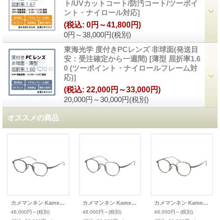
ト/UVカットコート/防汚コート/ツーポイ
ント・ナイロール対応
]
(税込
:
0円～41,800円)
0円～38,000円
(税別)
東海光学 度付きPCレンズ 非球面(発送目
安：受注確定から一週間)
[
薄型 屈折率1.6
0 (ツーポイント・ナイロールフレーム対
応)
]
(税込
:
22,000円～33,000円)
20,000円～30,000円
(税別)
オススメの商品
カメマンネン KameManNen メガネ KMN-9919(48)
カメマンネン KameManNen メガネ KMN-113 46size
カメマンネン KameManNen メガネ KMN-113 46size
48,000円～
(税別)
48,000円～
(税別)
48,000円～
(税別)