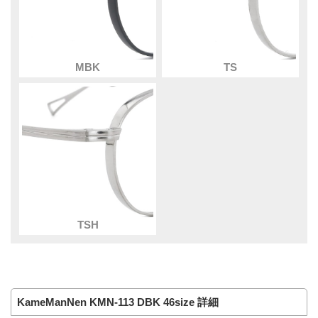
MBK
TS
TSH
KameManNen KMN-113 DBK 46size 詳細