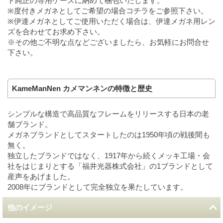
ド純正の専用ケースに納めて梱包いたします。
※度付きメガネとしてご希望の場合
コチラ
をご参照下さい。
※伊達メガネとしてご使用いただく場合は、伊達メガネ用レン
ズを合わせてお求め下さい。
※その他ご不明な点などございましたら、お気軽にお問合せ
下さい。
KameManNen カメマンネンの特徴と歴史
シンプルな構造で高品質なフレームをリリースする日本の老
舗ブランド。
メガネブランドとしてスタートしたのは1950年頃の戦後間も
無く。
独立したブランドではなく、1917年から続くメッキ工場・会
社をはじまりとする「福井光器株式会社」の1ブランドとして
産声をあげました。
2008年にブランドとして完全独立を果たしています。
他のイメージ