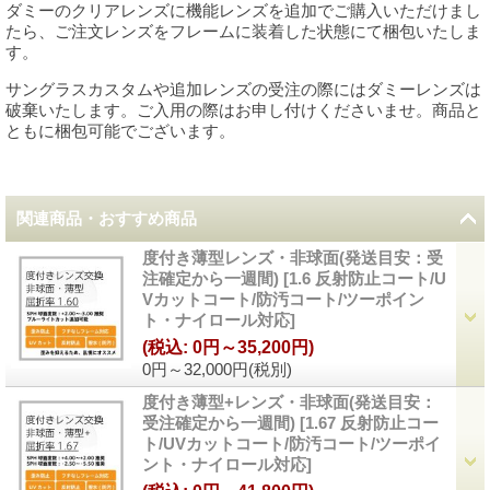
ダミーのクリアレンズに機能レンズを追加でご購入いただけまし
たら、ご注文レンズをフレームに装着した状態にて梱包いたしま
す。
サングラスカスタムや追加レンズの受注の際にはダミーレンズは
破棄いたします。ご入用の際はお申し付けくださいませ。商品と
ともに梱包可能でございます。
関連商品・おすすめ商品
度付き薄型レンズ・非球面(発送目安：受
注確定から一週間)
[
1.6 反射防止コート/U
Vカットコート/防汚コート/ツーポイン
ト・ナイロール対応
]
(税込
:
0円～35,200円)
0円～32,000円
(税別)
度付き薄型+レンズ・非球面(発送目安：
受注確定から一週間)
[
1.67 反射防止コー
ト/UVカットコート/防汚コート/ツーポイ
ント・ナイロール対応
]