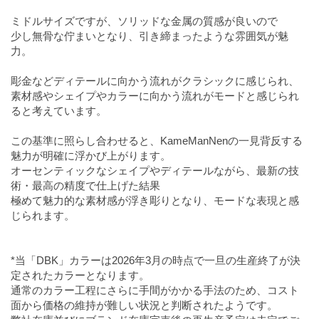
ミドルサイズですが、ソリッドな金属の質感が良いので
少し無骨な佇まいとなり、引き締まったような雰囲気が魅
力。
彫金などディテールに向かう流れがクラシックに感じられ、
素材感やシェイプやカラーに向かう流れがモードと感じられ
ると考えています。
この基準に照らし合わせると、KameManNenの一見背反する
魅力が明確に浮かび上がります。
オーセンティックなシェイプやディテールながら、最新の技
術・最高の精度で仕上げた結果
極めて魅力的な素材感が浮き彫りとなり、モードな表現と感
じられます。
*当「DBK」カラーは2026年3月の時点で一旦の生産終了が決
定されたカラーとなります。
通常のカラー工程にさらに手間がかかる手法のため、コスト
面から価格の維持が難しい状況と判断されたようです。